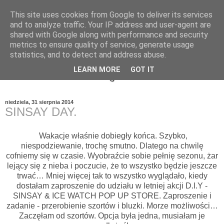
This site uses cookies from Google to deliver its services
and to analyze traffic. Your IP address and user-agent are
shared with Google along with performance and security
metrics to ensure quality of service, generate usage
statistics, and to detect and address abuse.
LEARN MORE
GOT IT
niedziela, 31 sierpnia 2014
SINSAY DAY.
Wakacje właśnie dobiegły końca. Szybko,
niespodziewanie, trochę smutno. Dlatego na chwilę
cofniemy się w czasie. Wyobraźcie sobie pełnię sezonu, żar
lejący się z nieba i poczucie, że to wszystko będzie jeszcze
trwać… Mniej więcej tak to wszystko wyglądało, kiedy
dostałam zaproszenie do udziału w letniej akcji D.I.Y -
SINSAY & ICE WATCH POP UP STORE. Zaproszenie i
zadanie - przerobienie szortów i bluzki. Morze możliwości…
Zaczęłam od szortów. Opcja była jedna, musiałam je