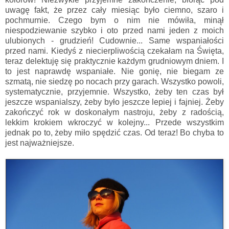
uwagę fakt, że przez cały miesiąc było ciemno, szaro i
pochmurnie. Czego bym o nim nie mówiła, minął
niespodziewanie szybko i oto przed nami jeden z moich
ulubionych - grudzień! Cudownie... Same wspaniałości
przed nami. Kiedyś z niecierpliwością czekałam na Święta,
teraz delektuję się praktycznie każdym grudniowym dniem. I
to jest naprawdę wspaniałe. Nie gonię, nie biegam ze
szmatą, nie siedzę po nocach przy garach. Wszystko powoli,
systematycznie, przyjemnie. Wszystko, żeby ten czas był
jeszcze wspanialszy, żeby było jeszcze lepiej i fajniej. Żeby
zakończyć rok w doskonałym nastroju, żeby z radością,
lekkim krokiem wkroczyć w kolejny... Przede wszystkim
jednak po to, żeby miło spędzić czas. Od teraz! Bo chyba to
jest najważniejsze.