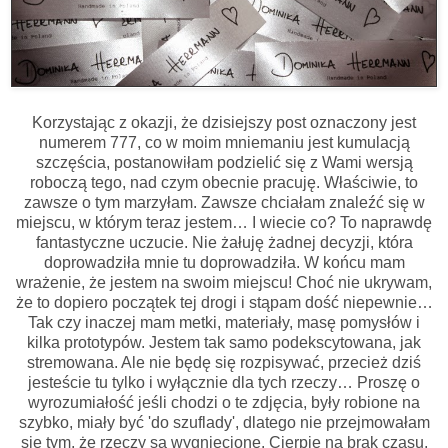
Korzystając z okazji, że dzisiejszy post oznaczony jest
numerem 777, co w moim mniemaniu jest kumulacją
szczęścia, postanowiłam podzielić się z Wami wersją
roboczą tego, nad czym obecnie pracuję. Właściwie, to
zawsze o tym marzyłam. Zawsze chciałam znaleźć się w
miejscu, w którym teraz jestem… I wiecie co? To naprawdę
fantastyczne uczucie. Nie żałuję żadnej decyzji, która
doprowadziła mnie tu doprowadziła. W końcu mam
wrażenie, że jestem na swoim miejscu! Choć nie ukrywam,
że to dopiero początek tej drogi i stąpam dość niepewnie…
Tak czy inaczej mam metki, materiały, masę pomysłów i
kilka prototypów. Jestem tak samo podekscytowana, jak
stremowana. Ale nie będę się rozpisywać, przecież dziś
jesteście tu tylko i wyłącznie dla tych rzeczy… Proszę o
wyrozumiałość jeśli chodzi o te zdjęcia, były robione na
szybko, miały być 'do szuflady', dlatego nie przejmowałam
się tym, że rzeczy są wygniecione. Cierpię na brak czasu,