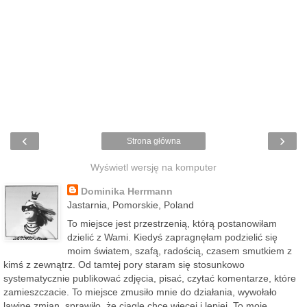
‹
›
Strona główna
Wyświetl wersję na komputer
Dominika Herrmann
Jastarnia, Pomorskie, Poland
To miejsce jest przestrzenią, którą postanowiłam
dzielić z Wami. Kiedyś zapragnęłam podzielić się
moim światem, szafą, radością, czasem smutkiem z
kimś z zewnątrz. Od tamtej pory staram się stosunkowo
systematycznie publikować zdjęcia, pisać, czytać komentarze, które
zamieszczacie. To miejsce zmusiło mnie do działania, wywołało
lawinę zmian, sprawiło, że ciągle chcę więcej i lepiej. To moje