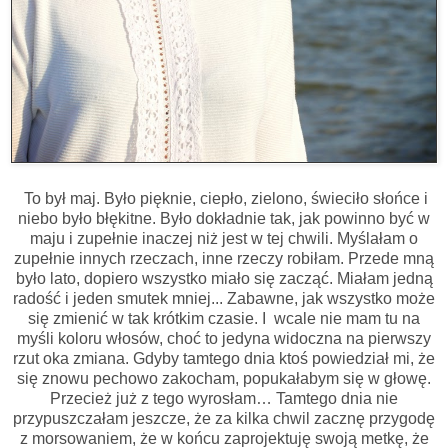
To był maj. Było pięknie, ciepło, zielono, świeciło słońce i
niebo było błękitne. Było dokładnie tak, jak powinno być w
maju i zupełnie inaczej niż jest w tej chwili. Myślałam o
zupełnie innych rzeczach, inne rzeczy robiłam. Przede mną
było lato, dopiero wszystko miało się zacząć. Miałam jedną
radość i jeden smutek mniej... Zabawne, jak wszystko może
się zmienić w tak krótkim czasie. I wcale nie mam tu na
myśli koloru włosów, choć to jedyna widoczna na pierwszy
rzut oka zmiana. Gdyby tamtego dnia ktoś powiedział mi, że
się znowu pechowo zakocham, popukałabym się w głowę.
Przecież już z tego wyrosłam… Tamtego dnia nie
przypuszczałam jeszcze, że za kilka chwil zacznę przygodę
z morsowaniem, że w końcu zaprojektuję swoją metkę, że