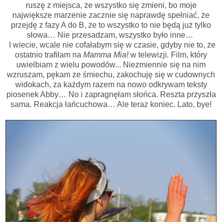
ruszę z miejsca, że wszystko się zmieni, bo moje
największe marzenie zacznie się naprawdę spełniać, że
przejdę z fazy A do B, że to wszystko to nie będą już tylko
słowa… Nie przesadzam, wszystko było inne…
I wiecie, wcale nie cofałabym się w czasie, gdyby nie to, że
ostatnio trafiłam na
Mamma Mia!
w telewizji
.
Film, który
uwielbiam z wielu powodów... Niezmiennie się na nim
wzruszam, pękam ze śmiechu, zakochuję się w cudownych
widokach, za każdym razem na nowo odkrywam teksty
piosenek Abby… No i zapragnęłam słońca. Reszta przyszła
sama. Reakcja łańcuchowa… Ale teraz koniec. Lato, bye!