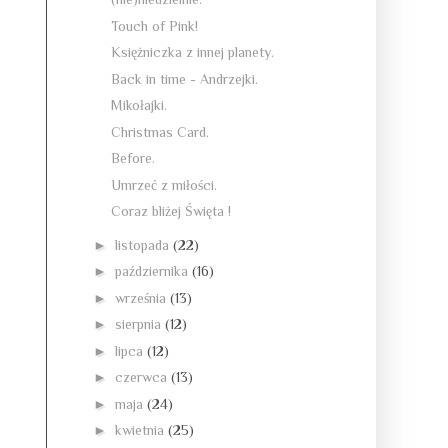
Touch of Pink!
Księżniczka z innej planety.
Back in time - Andrzejki.
Mikołajki.
Christmas Card.
Before.
Umrzeć z miłości.
Coraz bliżej Święta !
►
listopada
(22)
►
października
(16)
►
września
(13)
►
sierpnia
(12)
►
lipca
(12)
►
czerwca
(13)
►
maja
(24)
►
kwietnia
(25)