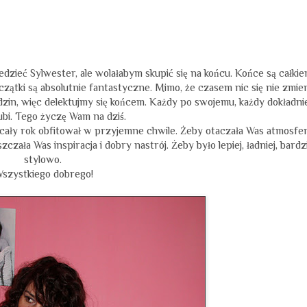
edzieć Sylwester, ale wolałabym skupić się na końcu. Końce są całki
czątki są absolutnie fantastyczne. Mimo, że czasem nic się nie zmie
godzin, więc delektujmy się końcem. Każdy po swojemu, każdy dokładni
 lubi. Tego życzę Wam na dziś.
cały rok obfitował w przyjemne chwile. Żeby otaczała Was atmosfe
czała Was inspiracja i dobry nastrój. Żeby było lepiej, ładniej, bardz
stylowo.
szystkiego dobrego!