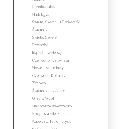
Przedostatni.
Nadciąga.
Święta, Święta... i Poświętek!
Świątecznie.
Święta, Święta!
Przyszły!
Idą, już prawie są!
Czerwono, idą Święta!
Nowe - stare buty.
Czerwone Kokardy.
Zimowo.
Świąteczne zakupy.
Grey & Wool
Najnowsze swetrzysko.
Prognoza wierzchnia.
Kapelusz, futro i błysk.
(nie)niedzielnie.