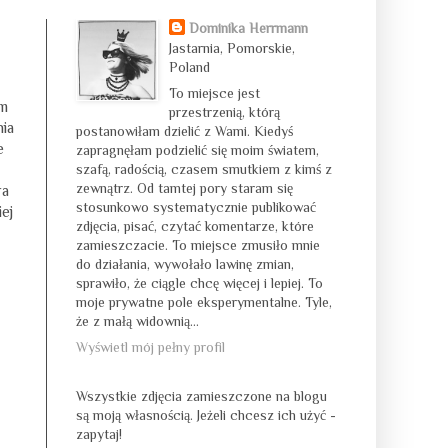
Dominika Herrmann
Jastarnia, Pomorskie,
Poland
To miejsce jest
em
przestrzenią, którą
nia
postanowiłam dzielić z Wami. Kiedyś
e
zapragnęłam podzielić się moim światem,
szafą, radością, czasem smutkiem z kimś z
zewnątrz. Od tamtej pory staram się
ra
stosunkowo systematycznie publikować
iej
zdjęcia, pisać, czytać komentarze, które
zamieszczacie. To miejsce zmusiło mnie
do działania, wywołało lawinę zmian,
sprawiło, że ciągle chcę więcej i lepiej. To
moje prywatne pole eksperymentalne. Tyle,
że z małą widownią...
Wyświetl mój pełny profil
Wszystkie zdjęcia zamieszczone na blogu
są moją własnością. Jeżeli chcesz ich użyć -
zapytaj!