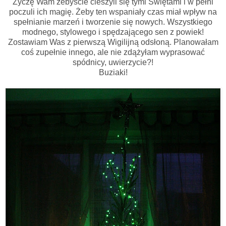
Życzę Wam żebyście cieszyli się tymi Świętami i w pełni
poczuli ich magię. Żeby ten wspaniały czas miał wpływ na
spełnianie marzeń i tworzenie się nowych. Wszystkiego
modnego, stylowego i spędzającego sen z powiek!
Zostawiam Was z pierwszą Wigilijną odsłoną. Planowałam
coś zupełnie innego, ale nie zdążyłam wyprasować
spódnicy, uwierzycie?!
Buziaki!