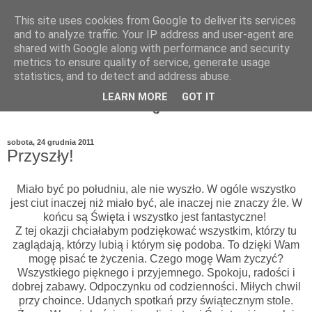
This site uses cookies from Google to deliver its services
and to analyze traffic. Your IP address and user-agent are
shared with Google along with performance and security
metrics to ensure quality of service, generate usage
statistics, and to detect and address abuse.
LEARN MORE
GOT IT
sobota, 24 grudnia 2011
Przyszły!
Miało być po południu, ale nie wyszło. W ogóle wszystko
jest ciut inaczej niż miało być, ale inaczej nie znaczy źle. W
końcu są Święta i wszystko jest fantastyczne!
Z tej okazji chciałabym podziękować wszystkim, którzy tu
zaglądają, którzy lubią i którym się podoba. To dzięki Wam
mogę pisać te życzenia. Czego mogę Wam życzyć?
Wszystkiego pięknego i przyjemnego. Spokoju, radości i
dobrej zabawy. Odpoczynku od codzienności. Miłych chwil
przy choince. Udanych spotkań przy świątecznym stole.