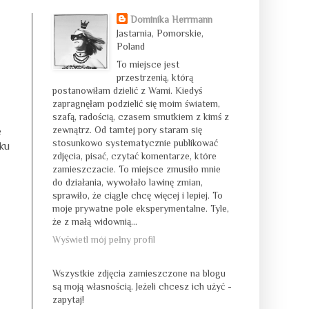
Dominika Herrmann
Jastarnia, Pomorskie,
Poland
To miejsce jest
przestrzenią, którą
postanowiłam dzielić z Wami. Kiedyś
zapragnęłam podzielić się moim światem,
szafą, radością, czasem smutkiem z kimś z
zewnątrz. Od tamtej pory staram się
e
stosunkowo systematycznie publikować
ku
zdjęcia, pisać, czytać komentarze, które
zamieszczacie. To miejsce zmusiło mnie
do działania, wywołało lawinę zmian,
sprawiło, że ciągle chcę więcej i lepiej. To
moje prywatne pole eksperymentalne. Tyle,
że z małą widownią...
Wyświetl mój pełny profil
Wszystkie zdjęcia zamieszczone na blogu
są moją własnością. Jeżeli chcesz ich użyć -
zapytaj!