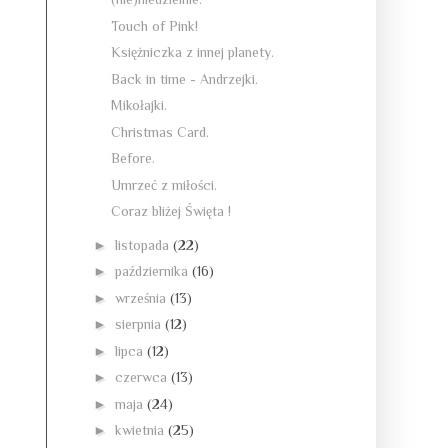
Touch of Pink!
Księżniczka z innej planety.
Back in time - Andrzejki.
Mikołajki.
Christmas Card.
Before.
Umrzeć z miłości.
Coraz bliżej Święta !
►
listopada
(22)
►
października
(16)
►
września
(13)
►
sierpnia
(12)
►
lipca
(12)
►
czerwca
(13)
►
maja
(24)
►
kwietnia
(25)