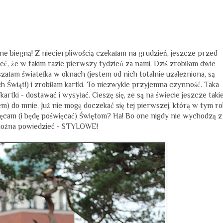
One biegną! Z niecierpliwością czekałam na grudzień, jeszcze przed
zieć, że w takim razie pierwszy tydzień za nami. Dziś zrobiłam dwie
ałam światełka w oknach (jestem od nich totalnie uzależniona, są
h Świąt!) i zrobiłam kartki. To niezwykle przyjemna czynność. Taka
artki - dostawać i wysyłać. Cieszę się, że są na świecie jeszcze taki
) do mnie. Już nie mogę doczekać się tej pierwszej, którą w tym ro
ięcam (i będę poświęcać) Świętom? Ha! Bo one nigdy nie wychodzą z
można powiedzieć - STYLOWE!