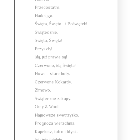
Przedostatni.
Nadciąga.
Święta, Święta... i Poświętek!
Świątecznie.
Święta, Święta!
Przyszły!
Idą, już prawie są!
Czerwono, idą Święta!
Nowe - stare buty.
Czerwone Kokardy.
Zimowo.
Świąteczne zakupy.
Grey & Wool
Najnowsze swetrzysko.
Prognoza wierzchnia.
Kapelusz, futro i błysk.
(nie)niedzielnie.