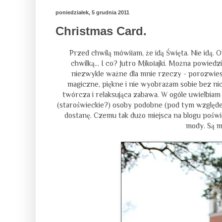
poniedziałek, 5 grudnia 2011
Christmas Card.
Przed chwilą mówiłam, że idą Święta. Nie idą. 
chwilką... I co? Jutro Mikołajki. Można powied
niezwykle ważne dla mnie rzeczy - porozwiesz
magiczne, piękne i nie wyobrażam sobie bez nic
twórcza i relaksująca zabawa. W ogóle uwielbiam k
(staroświeckie?) osoby podobne (pod tym względem
dostanę. Czemu tak dużo miejsca na blogu pośw
mody. Są 