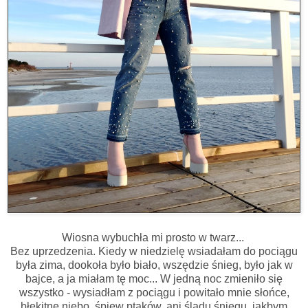
Wiosna wybuchła mi prosto w twarz...
Bez uprzedzenia. Kiedy w niedzielę wsiadałam do pociągu
była zima, dookoła było biało, wszędzie śnieg, było jak w
bajce, a ja miałam tę moc... W jedną noc zmieniło się
wszystko - wysiadłam z pociągu i powitało mnie słońce,
błękitne niebo, śpiew ptaków, ani śladu śniegu, jakbym