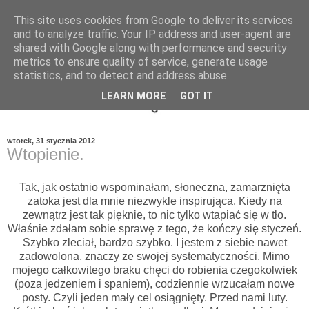
This site uses cookies from Google to deliver its services
and to analyze traffic. Your IP address and user-agent are
shared with Google along with performance and security
metrics to ensure quality of service, generate usage
statistics, and to detect and address abuse.
LEARN MORE
GOT IT
wtorek, 31 stycznia 2012
Wtopienie.
Tak, jak ostatnio wspominałam, słoneczna, zamarznięta
zatoka jest dla mnie niezwykle inspirująca. Kiedy na
zewnątrz jest tak pięknie, to nic tylko wtapiać się w tło.
Właśnie zdałam sobie sprawę z tego, że kończy się styczeń.
Szybko zleciał, bardzo szybko. I jestem z siebie nawet
zadowolona, znaczy ze swojej systematyczności. Mimo
mojego całkowitego braku chęci do robienia czegokolwiek
(poza jedzeniem i spaniem), codziennie wrzucałam nowe
posty. Czyli jeden mały cel osiągnięty. Przed nami luty.