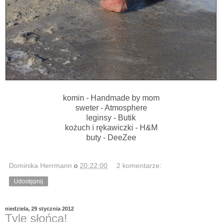
komin - Handmade by mom
sweter - Atmosphere
leginsy - Butik
kożuch i rękawiczki - H&M
buty - DeeZee
Dominika Herrmann
o
20:22:00
2 komentarze:
Udostępnij
niedziela, 29 stycznia 2012
Tyle słońca!