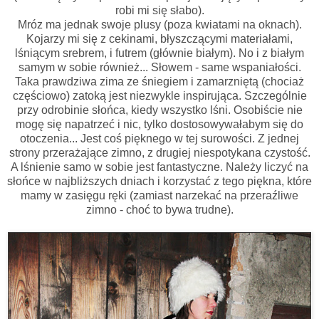
robi mi się słabo).
Mróz ma jednak swoje plusy (poza kwiatami na oknach).
Kojarzy mi się z cekinami, błyszczącymi materiałami,
lśniącym srebrem, i futrem (głównie białym). No i z białym
samym w sobie również... Słowem - same wspaniałości.
Taka prawdziwa zima ze śniegiem i zamarzniętą (chociaż
częściowo) zatoką jest niezwykle inspirująca. Szczególnie
przy odrobinie słońca, kiedy wszystko lśni. Osobiście nie
mogę się napatrzeć i nic, tylko dostosowywałabym się do
otoczenia... Jest coś pięknego w tej surowości. Z jednej
strony przerażające zimno, z drugiej niespotykana czystość.
A lśnienie samo w sobie jest fantastyczne. Należy liczyć na
słońce w najbliższych dniach i korzystać z tego piękna, które
mamy w zasięgu ręki (zamiast narzekać na przeraźliwe
zimno - choć to bywa trudne).