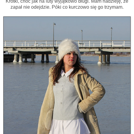
Krótki, choć jak na luty wyjątkowo długi. Mam nadzieję, że
zapał nie odejdzie. Póki co kurczowo się go trzymam.