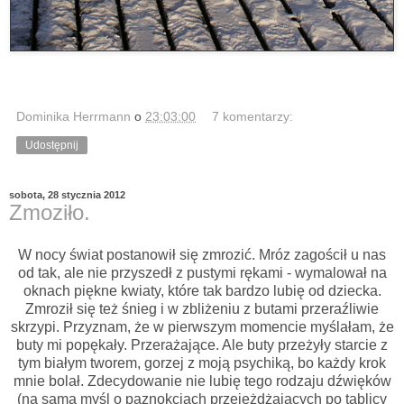
Dominika Herrmann
o
23:03:00
7 komentarzy:
Udostępnij
sobota, 28 stycznia 2012
Zmoziło.
W nocy świat postanowił się zmrozić. Mróz zagościł u nas
od tak, ale nie przyszedł z pustymi rękami - wymalował na
oknach piękne kwiaty, które tak bardzo lubię od dziecka.
Zmroził się też śnieg i w zbliżeniu z butami przeraźliwie
skrzypi. Przyznam, że w pierwszym momencie myślałam, że
buty mi popękały. Przerażające. Ale buty przeżyły starcie z
tym białym tworem, gorzej z moją psychiką, bo każdy krok
mnie bolał. Zdecydowanie nie lubię tego rodzaju dźwięków
(na samą myśl o paznokciach przejeżdżających po tablicy