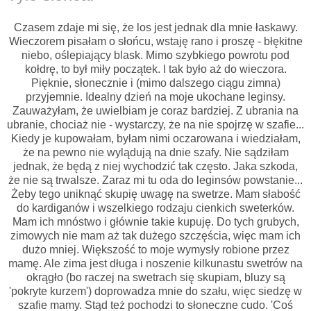
Czasem zdaje mi się, że los jest jednak dla mnie łaskawy.
Wieczorem pisałam o słońcu, wstaję rano i proszę - błękitne
niebo, oślepiający blask. Mimo szybkiego powrotu pod
kołdrę, to był miły początek. I tak było aż do wieczora.
Pięknie, słonecznie i (mimo dalszego ciągu zimna)
przyjemnie. Idealny dzień na moje ukochane leginsy.
Zauważyłam, że uwielbiam je coraz bardziej. Z ubrania na
ubranie, chociaż nie - wystarczy, że na nie spojrzę w szafie...
Kiedy je kupowałam, byłam nimi oczarowana i wiedziałam,
że na pewno nie wylądują na dnie szafy. Nie sądziłam
jednak, że będą z niej wychodzić tak często. Jaka szkoda,
że nie są trwalsze. Zaraz mi tu oda do leginsów powstanie...
Żeby tego uniknąć skupię uwagę na swetrze. Mam słabość
do kardiganów i wszelkiego rodzaju cienkich sweterków.
Mam ich mnóstwo i głównie takie kupuję. Do tych grubych,
zimowych nie mam aż tak dużego szczęścia, więc mam ich
dużo mniej. Większość to moje wymysły robione przez
mamę. Ale zima jest długa i noszenie kilkunastu swetrów na
okrągło (bo raczej na swetrach się skupiam, bluzy są
'pokryte kurzem') doprowadza mnie do szału, więc siedzę w
szafie mamy. Stąd też pochodzi to słoneczne cudo. 'Coś