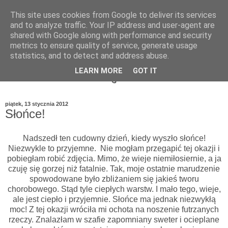
This site uses cookies from Google to deliver its services
and to analyze traffic. Your IP address and user-agent are
shared with Google along with performance and security
metrics to ensure quality of service, generate usage
statistics, and to detect and address abuse.
LEARN MORE
GOT IT
piątek, 13 stycznia 2012
Słońce!
Nadszedł ten cudowny dzień, kiedy wyszło słońce!
Niezwykle to przyjemne. Nie mogłam przegapić tej okazji i
pobiegłam robić zdjęcia. Mimo, że wieje niemiłosiernie, a ja
czuję się gorzej niż fatalnie. Tak, moje ostatnie marudzenie
spowodowane było zbliżaniem się jakieś tworu
chorobowego. Stąd tyle ciepłych warstw. I mało tego, wieje,
ale jest ciepło i przyjemnie. Słońce ma jednak niezwykłą
moc! Z tej okazji wróciła mi ochota na noszenie futrzanych
rzeczy. Znalazłam w szafie zapomniany sweter i ocieplane