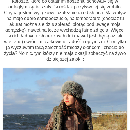
kalosze, które po ostatnim noszeniu schowały się w
odległym kącie szafy. Jakoś tak pozytywniej się zrobiło.
Chyba jestem wyjątkowo uzależniona od słońca. Ma wpływ
na moje dobre samopoczucie, na temperaturę (chociaż tu
akurat można się dziś spierać, biorąc pod uwagę moją
gorączkę), nawet na to, że wychodzą fajne zdjęcia. Więcej
takich ładnych, słonecznych dni (nawet jeśli będą aż tak
wietrzne) i wróci mi całkowicie radość i optymizm. Czy tylko
ja wyczuwam taką zależność między słońcem i chęcią do
życia? No nic, tym którzy nie mają okazji zobaczyć na żywo
dzisiejszej zatoki :