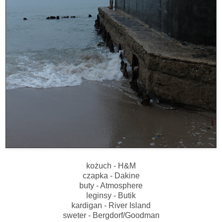
kożuch - H&M
czapka - Dakine
buty - Atmosphere
leginsy - Butik
kardigan - River Island
sweter - Bergdorf/Goodman