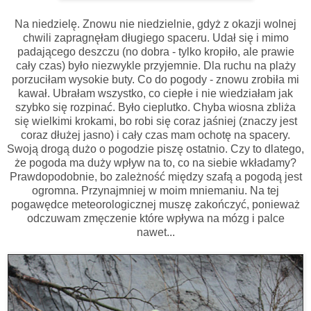
Na niedzielę. Znowu nie niedzielnie, gdyż z okazji wolnej
chwili zapragnęłam długiego spaceru. Udał się i mimo
padającego deszczu (no dobra - tylko kropiło, ale prawie
cały czas) było niezwykle przyjemnie. Dla ruchu na plaży
porzuciłam wysokie buty. Co do pogody - znowu zrobiła mi
kawał. Ubrałam wszystko, co ciepłe i nie wiedziałam jak
szybko się rozpinać. Było cieplutko. Chyba wiosna zbliża
się wielkimi krokami, bo robi się coraz jaśniej (znaczy jest
coraz dłużej jasno) i cały czas mam ochotę na spacery.
Swoją drogą dużo o pogodzie piszę ostatnio. Czy to dlatego,
że pogoda ma duży wpływ na to, co na siebie wkładamy?
Prawdopodobnie, bo zależność między szafą a pogodą jest
ogromna. Przynajmniej w moim mniemaniu. Na tej
pogawędce meteorologicznej muszę zakończyć, ponieważ
odczuwam zmęczenie które wpływa na mózg i palce
nawet...