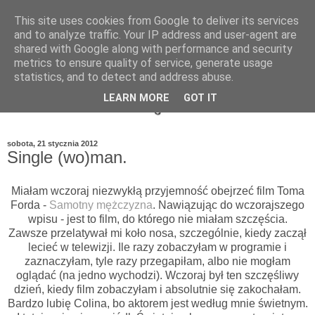
This site uses cookies from Google to deliver its services
and to analyze traffic. Your IP address and user-agent are
shared with Google along with performance and security
metrics to ensure quality of service, generate usage
statistics, and to detect and address abuse.
LEARN MORE
GOT IT
sobota, 21 stycznia 2012
Single (wo)man.
Miałam wczoraj niezwykłą przyjemność obejrzeć film Toma
Forda -
Samotny mężczyzna
. Nawiązując do wczorajszego
wpisu - jest to film, do którego nie miałam szczęścia.
Zawsze przelatywał mi koło nosa, szczególnie, kiedy zaczął
lecieć w telewizji. Ile razy zobaczyłam w programie i
zaznaczyłam, tyle razy przegapiłam, albo nie mogłam
oglądać (na jedno wychodzi). Wczoraj był ten szczęśliwy
dzień, kiedy film zobaczyłam i absolutnie się zakochałam.
Bardzo lubię Colina, bo aktorem jest według mnie świetnym.