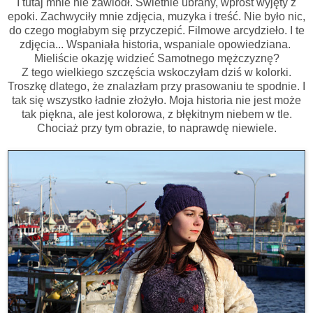
I tutaj mnie nie zawiódł. Świetnie ubrany, wprost wyjęty z
epoki. Zachwyciły mnie zdjęcia, muzyka i treść. Nie było nic,
do czego mogłabym się przyczepić. Filmowe arcydzieło. I te
zdjęcia... Wspaniała historia, wspaniale opowiedziana.
Mieliście okazję widzieć Samotnego mężczyznę?
Z tego wielkiego szczęścia wskoczyłam dziś w kolorki.
Troszkę dlatego, że znalazłam przy prasowaniu te spodnie. I
tak się wszystko ładnie złożyło. Moja historia nie jest może
tak piękna, ale jest kolorowa, z błękitnym niebem w tle.
Chociaż przy tym obrazie, to naprawdę niewiele.