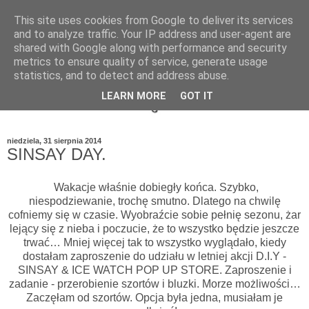
This site uses cookies from Google to deliver its services
and to analyze traffic. Your IP address and user-agent are
shared with Google along with performance and security
metrics to ensure quality of service, generate usage
statistics, and to detect and address abuse.
LEARN MORE
GOT IT
niedziela, 31 sierpnia 2014
SINSAY DAY.
Wakacje właśnie dobiegły końca. Szybko,
niespodziewanie, trochę smutno. Dlatego na chwilę
cofniemy się w czasie. Wyobraźcie sobie pełnię sezonu, żar
lejący się z nieba i poczucie, że to wszystko będzie jeszcze
trwać… Mniej więcej tak to wszystko wyglądało, kiedy
dostałam zaproszenie do udziału w letniej akcji D.I.Y -
SINSAY & ICE WATCH POP UP STORE. Zaproszenie i
zadanie - przerobienie szortów i bluzki. Morze możliwości…
Zaczęłam od szortów. Opcja była jedna, musiałam je