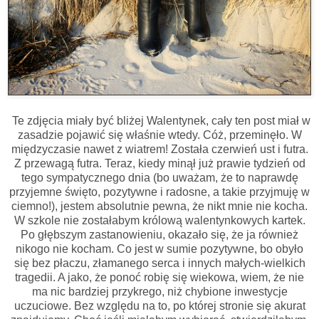
Te zdjęcia miały być bliżej Walentynek, cały ten post miał w
zasadzie pojawić się właśnie wtedy. Cóż, przeminęło. W
międzyczasie nawet z wiatrem! Została czerwień ust i futra.
Z przewagą futra. Teraz, kiedy minął już prawie tydzień od
tego sympatycznego dnia (bo uważam, że to naprawdę
przyjemne święto, pozytywne i radosne, a takie przyjmuję w
ciemno!), jestem absolutnie pewna, że nikt mnie nie kocha.
W szkole nie zostałabym królową walentynkowych kartek.
Po głębszym zastanowieniu, okazało się, że ja również
nikogo nie kocham. Co jest w sumie pozytywne, bo obyło
się bez płaczu, złamanego serca i innych małych-wielkich
tragedii. A jako, że ponoć robię się wiekowa, wiem, że nie
ma nic bardziej przykrego, niż chybione inwestycje
uczuciowe. Bez względu na to, po której stronie się akurat