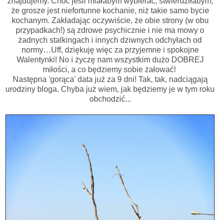
znajdujemy. Choć jeśli miałabym wybierać, stwierdziłabym,
że grosze jest niefortunne kochanie, niż takie samo bycie
kochanym. Zakładając oczywiście, że obie strony (w obu
przypadkach!) są zdrowe psychicznie i nie ma mowy o
żadnych stalkingach i innych dziwnych odchyłach od
normy…Uff, dziękuję więc za przyjemne i spokojne
Walentynki! No i życzę nam wszystkim dużo DOBREJ
miłości, a co będziemy sobie żałować!
Następna 'gorąca' data już za 9 dni! Tak, tak, nadciągają
urodziny bloga. Chyba już wiem, jak będziemy je w tym roku
obchodzić...