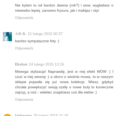
Nie bylam tu od bardzo dawna (rok?) i wow, wygladasz o
nieeeebo lepiej, zarowno fryzura, jak i makijaz i styl.
Odpowiedz
-I-K-S-
21 lutego 2015 00:37
bardzo sympatyczne foty :)
Odpowiedz
Eksbut
24 lutego 2015 13:16
Meeega stylizacja! Naprawdę, jest w niej efekt WOW :) I
czuć w niej wiosnę :) a skoro o wiośnie mowa, to w naszym
sklepie pojawiła się już nowa kolekcja. Wiesz, gdybyś
chciała powiększyć swoją szafę o nowe buty to koniecznie
zajrzyj, a nóż - widelec znajdziesz coś dla siebie :)
Odpowiedz
Unknown
25 lutego 2015 21:26