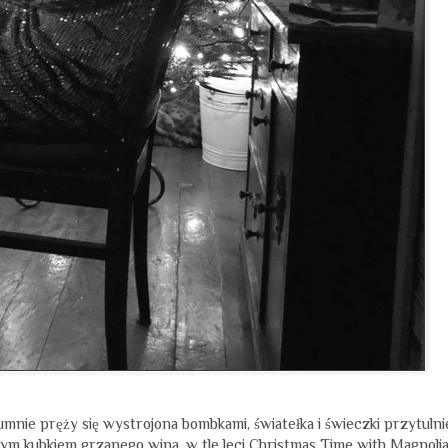
nie pręży się wystrojona bombkami, światełka i świeczki przytulni
żym kubkiem grzanego wina, w tle leci Christmas Time with Magnoli