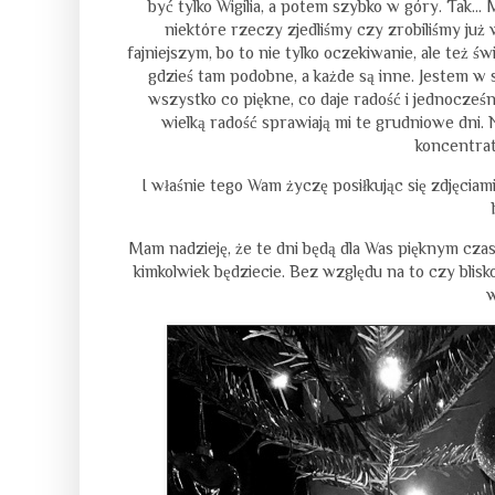
być tylko Wigilia, a potem szybko w góry. Tak... 
niektóre rzeczy zjedliśmy czy zrobiliśmy już 
fajniejszym, bo to nie tylko oczekiwanie, ale też
gdzieś tam podobne, a każde są inne. Jestem w
wszystko co piękne, co daje radość i jednocześ
wielką radość sprawiają mi te grudniowe dni.
koncentrat
I właśnie tego Wam życzę posiłkując się zdjęciam
Mam nadzieję, że te dni będą dla Was pięknym czasem
kimkolwiek będziecie. Bez względu na to czy blis
w