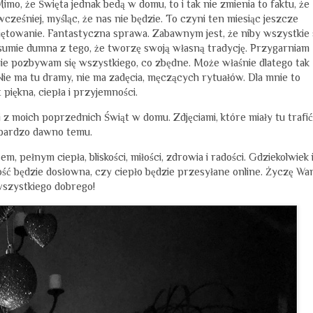
Mimo, że Święta jednak bedą w domu, to i tak nie zmienia to faktu, że
wcześniej, myśląc, że nas nie będzie. To czyni ten miesiąc jeszcze
 świętowanie. Fantastyczna sprawa. Zabawnym jest, że niby wszystkie 
 sumie dumna z tego, że tworzę swoją własną tradycję. Przygarniam
nie pozbywam się wszystkiego, co zbędne. Może właśnie dlatego tak
 Nie ma tu dramy, nie ma zadęcia, męczących rytuałów. Dla mnie to
 piękna, ciepła i przyjemności.
i z moich poprzednich Świąt w domu. Zdjęciami, które miały tu trafić
bardzo dawno temu.
, pełnym ciepła, bliskości, miłości, zdrowia i radości. Gdziekolwiek i
kość będzie dosłowna, czy ciepło będzie przesyłane online. Życzę W
szystkiego dobrego!