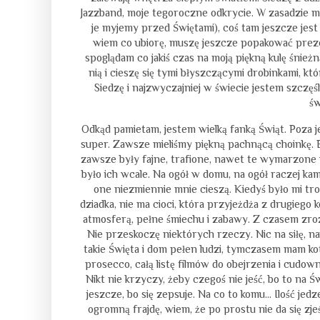
Jazzband, moje tegoroczne odkrycie. W zasadzie mo
je myjemy przed Świętami), coś tam jeszcze jest
wiem co ubiorę, muszę jeszcze popakować prezent
spoglądam co jakiś czas na moją piękną kulę śnież
nią i cieszę się tymi błyszczącymi drobinkami, kt
Siedzę i najzwyczajniej w świecie jestem szczęś
św
Odkąd pamietam, jestem wielką fanką Świąt. Poza 
super. Zawsze mieliśmy piękną pachnącą choinkę. B
zawsze były fajne, trafione, nawet te wymarzone w
było ich wcale. Na ogół w domu, na ogół raczej kam
one niezmiennie mnie cieszą. Kiedyś było mi tro
dziadka, nie ma cioci, która przyjeżdża z drugiego 
atmosferą, pełne śmiechu i zabawy. Z czasem zrozu
Nie przeskoczę niektórych rzeczy. Nic na siłę, na
takie Święta i dom pełen ludzi, tymczasem mam kota
prosecco, całą listę filmów do obejrzenia i cudown
Nikt nie krzyczy, żeby czegoś nie jeść, bo to na 
jeszcze, bo się zepsuje. Na co to komu... Ilość j
ogromną frajdę, wiem, że po prostu nie da się zje