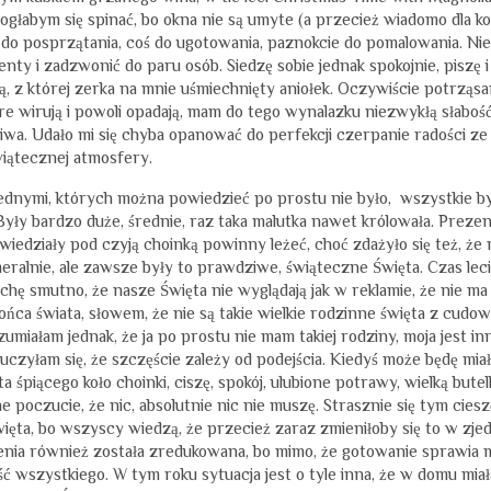
głabym się spinać, bo okna nie są umyte (a przecież wiadomo dla k
 do posprzątania, coś do ugotowania, paznokcie do pomalowania. Nie
y i zadzwonić do paru osób. Siedzę sobie jednak spokojnie, piszę i
ną, z której zerka na mnie uśmiechnięty aniołek. Oczywiście potrząs
óre wirują i powoli opadają, mam do tego wynalazku niezwykłą słabość
liwa. Udało mi się chyba opanować do perfekcji czerpanie radości ze
iątecznej atmosfery.
jednymi, których można powiedzieć po prostu nie było, wszystkie b
yły bardzo duże, średnie, raz taka malutka nawet królowała. Preze
iedziały pod czyją choinką powinny leżeć, choć zdażyło się też, że 
eralnie, ale zawsze były to prawdziwe, świąteczne Święta. Czas leci
chę smutno, że nasze Święta nie wyglądają jak w reklamie, że nie ma
końca świata, słowem, że nie są takie wielkie rodzinne święta z cudo
miałam jednak, że ja po prostu nie mam takiej rodziny, moja jest inn
uczyłam się, że szczęście zależy od podejścia. Kiedyś może będę miał
 śpiącego koło choinki, ciszę, spokój, ulubione potrawy, wielką butel
e poczucie, że nic, absolutnie nic nie muszę. Strasznie się tym ciesz
Święta, bo wszyscy wiedzą, że przecież zaraz zmieniłoby się to w zje
edzenia również została zredukowana, bo mimo, że gotowanie sprawia 
ść wszystkiego. W tym roku sytuacja jest o tyle inna, że w domu miał