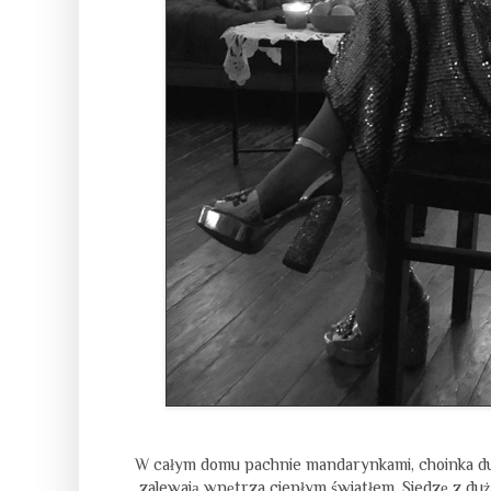
W całym domu pachnie mandarynkami, choinka dum
zalewają wnętrza ciepłym światłem. Siedzę z du