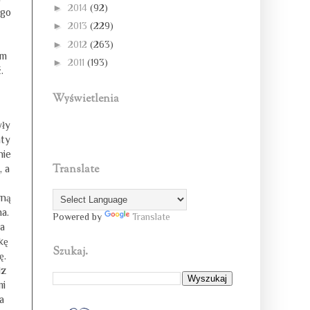
►
2014
(92)
ogo
►
2013
(229)
►
2012
(263)
am
►
2011
(193)
.
Wyświetlenia
yły
nty
nie
Translate
, a
wną
a.
Powered by
Translate
a
kę
Szukaj.
ę.
dz
mi
a