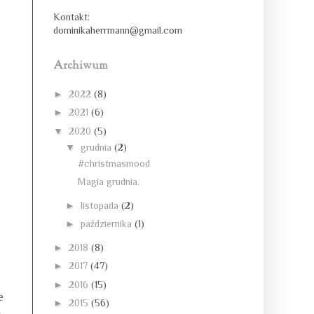
Kontakt:
dominikaherrmann@gmail.com
Archiwum
►
2022
(8)
►
2021
(6)
▼
2020
(5)
▼
grudnia
(2)
#christmasmood
Magia grudnia.
►
listopada
(2)
►
października
(1)
►
2018
(8)
►
2017
(47)
►
2016
(15)
e
►
2015
(56)
a