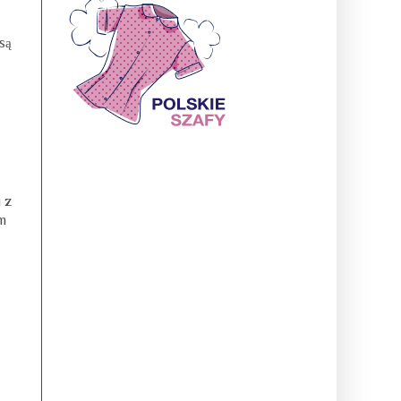
są
 z
am