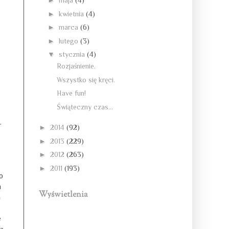
►
maja
(4)
►
kwietnia
(4)
►
marca
(6)
►
lutego
(3)
▼
stycznia
(4)
Rozjaśnienie.
Wszystko się kręci.
Have fun!
Świąteczny czas...
.
►
2014
(92)
►
2013
(229)
►
2012
(263)
►
2011
(193)
o
a
Wyświetlenia
h
e