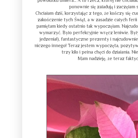
powolutku umiera… A to rzecz, której nie chciała
ponownie się załadują i zaczęłam 
Chciałam dziś, korzystając z tego, że kończy się 
zakończenie tych Świąt, a w zasadzie całych feri
pamiętam kiedy ostatnio tak wypoczęłam. Najcudo
wymarzyć. Było perfekcyjnie wręcz leniwie. Były 
jedzenia!), fantastyczne prezenty i najcudownie
niczego innego! Teraz jestem wypoczęta, pozytywn
trzy kilo i pełna chęci do działania. N
Mam nadzieję, że teraz faktyc