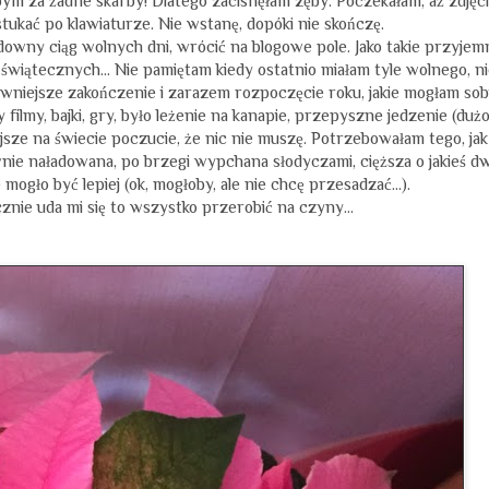
bym za żadne skarby! Dlatego zacisnęłam zęby. Poczekałam, aż zdjęc
stukać po klawiaturze. Nie wstanę, dopóki nie skończę.
cudowny ciąg wolnych dni, wrócić na blogowe pole. Jako takie przyjem
i świątecznych… Nie pamiętam kiedy ostatnio miałam tyle wolnego, ni
wniejsze zakończenie i zarazem rozpoczęcie roku, jakie mogłam sob
filmy, bajki, gry, było leżenie na kanapie, przepyszne jedzenie (duż
jsze na świecie poczucie, że nic nie muszę. Potrzebowałam tego, jak
ie naładowana, po brzegi wypchana słodyczami, cięższa o jakieś d
ie mogło być lepiej (ok, mogłoby, ale nie chcę przesadzać…).
znie uda mi się to wszystko przerobić na czyny...