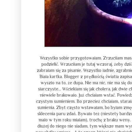
Wszystko sobie przygotowałam. Zrzuciłam masę 
podzielić. Wrzuciłam je tutaj wczoraj, żeby dziś
zabrałam się za pisanie. Wszystko ładnie, zgrabni
Biała kartka. Blogger z prędkością światła zapi
wyszło na to, że dupa. Nie ma nic, nie ma się d
siarczyste… Wściekłam się jak cholera, jak dwie
niewiele brakowało. Już chciałam wstać. Powiedz
czystym sumieniem. Bo przecież chciałam, starała
sumienia. Zbyt często wstawałam, bo byłam zmęc
sklecenia paru zdań. Bywało też (niestety bardzo
mało w tym roku miałam), trochę z braku weny. 
dłużej do niego nie siadam, tym większe mam wyrz