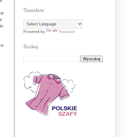
ia
Translate
ne
e
ie
Powered by
Translate
o
wa-
Szukaj.