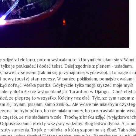
zdjęć z telefonu, potem wybrałam te, którymi chciałam się z Wami
 tylko je poukładać i dodać tekst. Dalej zgodnie z planem - usiadłam,
e, nawet z sensem (tak mi się przynajmniej wydawało). I tu nagle sru
sał nowy (pusty) stan rzeczy. W panice poklikałam, pomajstrowałam i
okąd cofnąć, wielka pustka. Gdybyście tylko mogli słyszeć moje myśli
 cholery, dużo że nie wybuchłam! Jak Tarantino w Django… Choć chyba
ieć, że pieprzę to wszystko. Kolejny raz olać. Tyle, ze tym razem z
m się, byłam, pisałam, samo znikło… Ale wcale nie miałabym czysteg
zona, bo było późno, bo nie miałam mocy, bo przerastała mnie wizj
 często), że nie siadałam wcale. Trochę z braku zdjęć (wyjątkowo ic
Odpuszczałam i efekty wszyscy widzimy. Blog ledwo dycha. A ja, im
uty sumienia. To jak z roślinką, o którą zapomina się dbać. Tak sobi