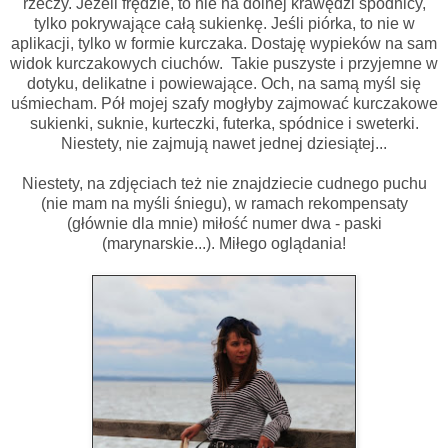
rzeczy. Jeżeli frędzle, to nie na dolnej krawędzi spódnicy,
tylko pokrywające całą sukienkę. Jeśli piórka, to nie w
aplikacji, tylko w formie kurczaka. Dostaję wypieków na sam
widok kurczakowych ciuchów. Takie puszyste i przyjemne w
dotyku, delikatne i powiewające. Och, na samą myśl się
uśmiecham. Pół mojej szafy mogłyby zajmować kurczakowe
sukienki, suknie, kurteczki, futerka, spódnice i sweterki.
Niestety, nie zajmują nawet jednej dziesiątej...
Niestety, na zdjęciach też nie znajdziecie cudnego puchu
(nie mam na myśli śniegu), w ramach rekompensaty
(głównie dla mnie) miłość numer dwa - paski
(marynarskie...). Miłego oglądania!