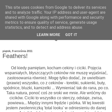
This site uses cookies from Google to deliver its services
and to analyze traffic. Your IP address and user-agent are
shared with Google along with performance and security
metrics to ensure quality of service, generate usage
statistics, and to detect and address abuse.
LEARN MORE
GOT IT
piątek, 9 września 2011
Feathers!
Od kiedy pamiętam, kocham cekiny i ciciki. Pojęcia
wspaniałych, błyszczących cekinów nie muszę wyjaśniać,
zastosowania również. Mogę tylko dodać, że uwielbiam
(prawie) wszystko, co z cekinów - torebki, sukienki, buty,
spódnice, bluzki, kamizelki ... Wymieniać tak do rana, po co.
Taka natura, ponoć coś ze sroki we mnie. Ale wróćmy do
cicików. Ciciki to wszystko co sterczy, odstaje, zwisa,
powiewa... Między innymi frędzle i piórka. W tej kwestii
jestem zwolenniczką 'total looku' w odniesieniu do danej