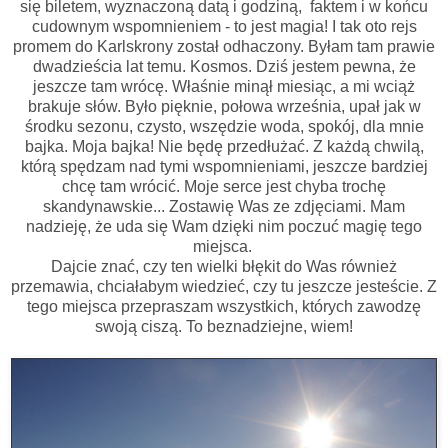
się biletem, wyznaczoną datą i godziną, faktem i w końcu
cudownym wspomnieniem - to jest magia! I tak oto rejs
promem do Karlskrony został odhaczony. Byłam tam prawie
dwadzieścia lat temu. Kosmos. Dziś jestem pewna, że
jeszcze tam wrócę. Właśnie minął miesiąc, a mi wciąż
brakuje słów. Było pięknie, połowa września, upał jak w
środku sezonu, czysto, wszędzie woda, spokój, dla mnie
bajka. Moja bajka! Nie będę przedłużać. Z każdą chwilą,
którą spędzam nad tymi wspomnieniami, jeszcze bardziej
chcę tam wrócić. Moje serce jest chyba trochę
skandynawskie... Zostawię Was ze zdjęciami. Mam
nadzieję, że uda się Wam dzięki nim poczuć magię tego
miejsca.
Dajcie znać, czy ten wielki błękit do Was również
przemawia, chciałabym wiedzieć, czy tu jeszcze jesteście. Z
tego miejsca przepraszam wszystkich, których zawodzę
swoją ciszą. To beznadziejne, wiem!