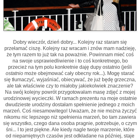
Dobry wieczór, dzień dobry... Kolejny raz staram się
przełamać ciszę. Kolejny raz wracam i znów mam nadzieję,
że tym razem to już tak na poważnie. Powinnam mieć coś
na swoje usprawiedliwienie i to coś konkretnego, bo
przecież na tym polu konkretnie daję dupy ostatnio (jeśli
ostatnio
może obejmować cały obecny rok...). Mogę starać
się tłumaczyć, wyjaśniać, obiecywać, że już będę grzeczna,
ale tak właściwie czy to miałoby jakiekolwiek znaczenie?
Na swój kolejny powrót przygotowałam masę zdjęć z mojej
urodzinowej wycieczki. W ramach prezentu na moje ostatnie
dwudzieste urodziny dostałam spełnienie jednego z moich
marzeń. Coś niesamowitego! Uważam, że nie można życzyć
nikomu nic lepszego niż spełnienia marzeń, bo tam zawiera
się wszystko, czego dana osoba pragnie, potrzebuje, o czym
śni... I to jest piękne. Ale kiedy nagle twoje marzenie, które
od niepamiętnych czasów jest odkładane na później, staje