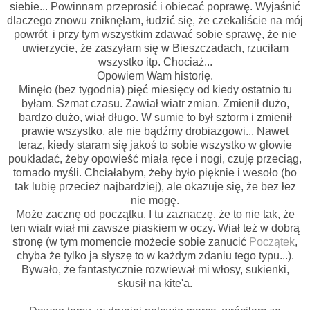
siebie... Powinnam przeprosić i obiecać poprawę. Wyjaśnić
dlaczego znowu zniknęłam, łudzić się, że czekaliście na mój
powrót i przy tym wszystkim zdawać sobie sprawę, że nie
uwierzycie, że zaszyłam się w Bieszczadach, rzuciłam
wszystko itp. Chociaż...
Opowiem Wam historię.
Minęło (bez tygodnia) pięć miesięcy od kiedy ostatnio tu
byłam. Szmat czasu. Zawiał wiatr zmian. Zmienił dużo,
bardzo dużo, wiał długo. W sumie to był sztorm i zmienił
prawie wszystko, ale nie bądźmy drobiazgowi... Nawet
teraz, kiedy staram się jakoś to sobie wszystko w głowie
poukładać, żeby opowieść miała ręce i nogi, czuję przeciąg,
tornado myśli. Chciałabym, żeby było pięknie i wesoło (bo
tak lubię przecież najbardziej), ale okazuje się, że bez łez
nie mogę.
Może zacznę od początku. I tu zaznaczę, że to nie tak, że
ten wiatr wiał mi zawsze piaskiem w oczy. Wiał też w dobrą
stronę (w tym momencie możecie sobie zanucić
Początek
,
chyba że tylko ja słyszę to w każdym zdaniu tego typu...).
Bywało, że fantastycznie rozwiewał mi włosy, sukienki,
skusił na kite'a.