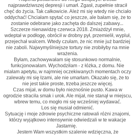
najprawdziwszej depresji i umarł. Zgasł, zupełnie stracił
chęć do życia. Tak całkowicie. Ależ mi się wtedy nie chciało
oddychać! Chciałam spytać co jeszcze, ale bałam się, że to
zostanie odebrane jako zachęta do dalszej zabawy...
Szczerze nienawidzę czerwca 2018. Zmiażdżył mnie,
wdeptał w podłogę, obrócił w drobny pył, przemielił, wypluł,
przejechał walcem. Wtedy czułam, że nic mnie już bardziej
nie zaboli. Najwymyślniejsze tortury nie zrobiłyby na mnie
wrażenia.
Byłam, zachowywałam się stosunkowo normalnie,
funkcjonowałam. Wychodziłam - z łóżka, z domu. Nie
miałam apetytu, w najmniej oczekiwanych momentach oczy
zalewały mi się łzami, ale nie umarłam. Okazało się, że to
nie jest takie proste, trzeba jeszcze więcej.
Czas mijał, w domu było nieznośnie pusto. Kawa w
ogrodzie straciła smak i urok. Ale mijał, nie stanął w miejscu,
wbrew temu, co mogło mi się wcześniej wydawać.
Los się musiał odmienić.
Sytuację i moje zdrowie psychiczne ratowali różni znajomi,
którzy wyjątkowo intensywnie odwiedzali w te wakacje
Jastarnię.
Jestem Wam wszystkim szalenie wdzięczna, że