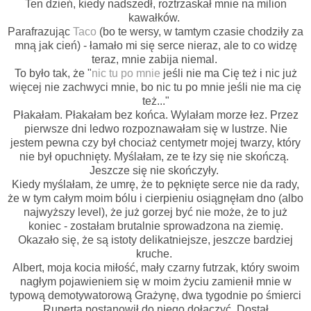
Ten dzień, kiedy nadszedł, roztrzaskał mnie na milion
kawałków.
Parafrazując
Taco
(bo te wersy, w tamtym czasie chodziły za
mną jak cień) - łamało mi się serce nieraz, ale to co widzę
teraz, mnie zabija niemal.
To było tak, że "
nic tu po mnie
jeśli nie ma Cię też i nic już
więcej nie zachwyci mnie, bo nic tu po mnie jeśli nie ma cię
też..."
Płakałam. Płakałam bez końca. Wylałam morze łez. Przez
pierwsze dni ledwo rozpoznawałam się w lustrze. Nie
jestem pewna czy był chociaż centymetr mojej twarzy, który
nie był opuchnięty. Myślałam, ze te łzy się nie skończą.
Jeszcze się nie skończyły.
Kiedy myślałam, że umrę, że to pęknięte serce nie da rady,
że w tym całym moim bólu i cierpieniu osiągnęłam dno (albo
najwyższy level), że już gorzej być nie może, że to już
koniec - zostałam brutalnie sprowadzona na ziemię.
Okazało się, że są istoty delikatniejsze, jeszcze bardziej
kruche.
Albert, moja kocia miłość, mały czarny futrzak, który swoim
nagłym pojawieniem się w moim życiu zamienił mnie w
typową demotywatorową Grażynę, dwa tygodnie po śmierci
Ruperta postanowił do niego dołączyć. Dostał