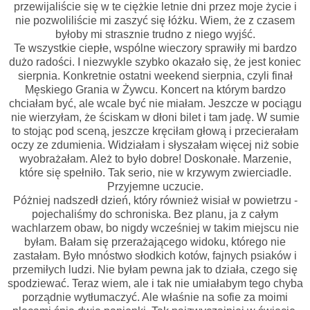
przewijaliście się w te ciężkie letnie dni przez moje życie i
nie pozwoliliście mi zaszyć się łóżku. Wiem, że z czasem
byłoby mi strasznie trudno z niego wyjść.
Te wszystkie ciepłe, wspólne wieczory sprawiły mi bardzo
dużo radości. I niezwykle szybko okazało się, że jest koniec
sierpnia. Konkretnie ostatni weekend sierpnia, czyli finał
Męskiego Grania w Żywcu. Koncert na którym bardzo
chciałam być, ale wcale być nie miałam. Jeszcze w pociągu
nie wierzyłam, że ściskam w dłoni bilet i tam jadę. W sumie
to stojąc pod sceną, jeszcze kręciłam głową i przecierałam
oczy ze zdumienia. Widziałam i słyszałam więcej niż sobie
wyobrażałam. Ależ to było dobre! Doskonałe. Marzenie,
które się spełniło. Tak serio, nie w krzywym zwierciadle.
Przyjemne uczucie.
Póżniej nadszedł dzień, który również wisiał w powietrzu -
pojechaliśmy do schroniska. Bez planu, ja z całym
wachlarzem obaw, bo nigdy wcześniej w takim miejscu nie
byłam. Bałam się przerażającego widoku, którego nie
zastałam. Było mnóstwo słodkich kotów, fajnych psiaków i
przemiłych ludzi. Nie byłam pewna jak to działa, czego się
spodziewać. Teraz wiem, ale i tak nie umiałabym tego chyba
porządnie wytłumaczyć. Ale właśnie na sofie za moimi