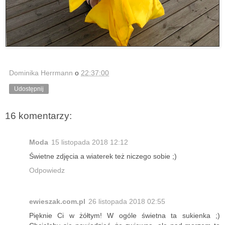
Dominika Herrmann
o
22:37:00
Udostępnij
16 komentarzy:
Moda
15 listopada 2018 12:12
Świetne zdjęcia a wiaterek też niczego sobie ;)
Odpowiedz
ewieszak.com.pl
26 listopada 2018 02:55
Pięknie Ci w żółtym! W ogóle świetna ta sukienka ;)