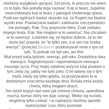
mieliśmy wyjątkowo gorące). Szczerze, to jeszcze nie wiem
co to było. Nie potrafię tego nazwać. Kop w twarz, zupełnie
nieoczekiwany kop w twarz z jakiegoś cholernego glana.
Podczas ogólnych badań okazało się, że Rupert ma fatalne
wyniki krwi. Powtarzanie badań i zaklinanie rzeczywistości
nie pomogło. Rak. Trzy pieprzone litery. Znak zodiaku
mojego brata. Rak. Nie mogłam w to uwierzyć. Nie chciałam
w to uwierzyć. Łudziłam się, że będzie dobrze, że to nie
może być prawda, że "to tylko sen, a w sen nie trzeba
wierzyć" (przecież
Bezsenni
przekonywali mnie o tym od
lat!). To jednak nie był sen, ani film.
Miał przed sobą tydzień, miesiąc, pół roku. Dostaliśmy dwa
miesiące. Najpiękniejsze i najsmutniejsze miesiące
naszego życia. Przy mojej ostatniej wizycie tutaj pisałam o
tym, żeby żyj, jakby nie było jutra. O ile łatwiej się o tym
myśli, kiedy się tylko gdyba. Ja przeżywałam to w
dosłownym znaczeniu każdego dnia. Bolała mnie każda
chwila, którą mogłam stracić.
Ten dzień krążył nad nami jak ciemna chmura, upierdliwa
mucha, komar, który nie daje zasnąć. Mleko się rozlało,
mogliśmy tylko czekać. I w najlepszy możliwy sposób
wykorzystać czas, który pozostał.