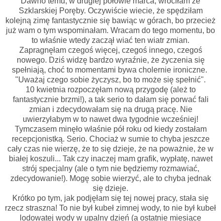
Dawno temu, w drugiej połowie marca, wróciłam ze
Szklarskiej Poręby. Oczywiście wiecie, że spędziłam
kolejną zimę fantastycznie się bawiąc w górach, bo przecież
już wam o tym wspominałam. Wracam do tego momentu, bo
to właśnie wtedy zaczął wiać ten wiatr zmian.
Zapragnęłam czegoś więcej, czegoś innego, czegoś
nowego. Dziś widzę bardzo wyraźnie, że życzenia się
spełniają, choć to momentami bywa cholernie ironiczne.
"Uważaj czego sobie życzysz, bo to może się spełnić".
10 kwietnia rozpoczęłam nową przygodę (ależ to
fantastycznie brzmi!), a tak serio to dałam się porwać fali
zmian i zdecydowałam się na drugą pracę. Nie
uwierzyłabym w to nawet dwa tygodnie wcześniej!
Tymczasem minęło właśnie pół roku od kiedy zostałam
recepcjonistką. Serio. Chociaż w sumie to chyba jeszcze
cały czas nie wierzę, że to się dzieje, że na poważnie, że w
białej koszuli... Tak czy inaczej mam grafik, wypłatę, nawet
strój specjalny (ale o tym nie będziemy rozmawiać,
zdecydowanie!). Mogę sobie wierzyć, ale to chyba jednak
się dzieje.
Krótko po tym, jak podjęłam się tej nowej pracy, stała się
rzecz straszna! To nie był kubeł zimnej wody, to nie był kubeł
lodowatej wody w upalny dzień (a ostatnie miesiące