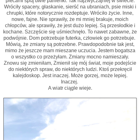
plecami śpią dwie panienki. Tak najzwyczajniej w świecie.
Wróciły spacery, głaskanie, sierść na ubraniach, psie miski i
chrupki, które notorycznie rozdeptuje. Wróciło życie. Inne,
nowe, fajne. Nie sprawiły, że mi mniej brakuje, moich
chłopców, ale sprawiły, że jest dużo lepiej. Są przesłodkie i
kochane. Szczęście się uśmiechnęło. To nawet zabawne, że
podwójnie. Dom potrzebuje futerka, człowiek go potrzebuje.
Mówią, że zmiany są potrzebne. Prawdopodobnie tak jest,
mimo że jeszcze mam mieszane uczucia. Jestem bogatsza
o wszystko co przeżyłam. Zmiany mocno namieszały.
Znowu się zmieniłam, Zmienił się mój świat, moje podejście
do niektórych spraw, do niektórych ludzi. Ktoś przekręcił
kalejdoskop. Jest inaczej. Może gorzej, może lepiej.
Inaczej.
A wiatr ciągle wieje.