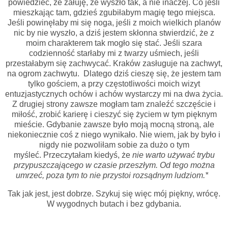
powiedzieć, że żałuję, że wyszło tak, a nie inaczej. Co jeśli
mieszkając tam, gdzieś zgubiłabym magię tego miejsca.
Jeśli powinęłaby mi się noga, jeśli z moich wielkich planów
nic by nie wyszło, a dziś jestem skłonna stwierdzić, że z
moim charakterem tak mogło się stać. Jeśli szara
codzienność starłaby mi z twarzy uśmiech, jeśli
przestałabym się zachwycać. Kraków zasługuje na zachwyt,
na ogrom zachwytu. Dlatego dziś cieszę się, że jestem tam
tylko gościem, a przy częstotliwości moich wizyt
entuzjastycznych ochów i achów wystarczy mi na dwa życia.
Z drugiej strony zawsze mogłam tam znaleźć szczęście i
miłość, zrobić karierę i cieszyć się życiem w tym pięknym
mieście. Gdybanie zawsze było moją mocną stroną, ale
niekoniecznie coś z niego wynikało. Nie wiem, jak by było i
nigdy nie pozwoliłam sobie za dużo o tym
myśleć. Przeczytałam kiedyś, że
nie warto używać trybu
przypuszczającego w czasie przeszłym. Od tego można
umrzeć, poza tym to nie przystoi rozsądnym ludziom.*
Tak jak jest, jest dobrze. Szykuj się więc mój piękny, wrócę.
W wygodnych butach i bez gdybania.