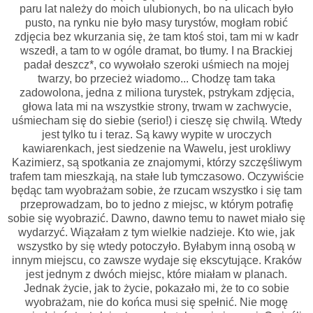
paru lat należy do moich ulubionych, bo na ulicach było
pusto, na rynku nie było masy turystów, mogłam robić
zdjęcia bez wkurzania się, że tam ktoś stoi, tam mi w kadr
wszedł, a tam to w ogóle dramat, bo tłumy. I na Brackiej
padał deszcz*, co wywołało szeroki uśmiech na mojej
twarzy, bo przecież wiadomo... Chodzę tam taka
zadowolona, jedna z miliona turystek, pstrykam zdjęcia,
głowa lata mi na wszystkie strony, trwam w zachwycie,
uśmiecham się do siebie (serio!) i cieszę się chwilą. Wtedy
jest tylko tu i teraz. Są kawy wypite w uroczych
kawiarenkach, jest siedzenie na Wawelu, jest urokliwy
Kazimierz, są spotkania ze znajomymi, którzy szczęśliwym
trafem tam mieszkają, na stałe lub tymczasowo. Oczywiście
będąc tam wyobrażam sobie, że rzucam wszystko i się tam
przeprowadzam, bo to jedno z miejsc, w którym potrafię
sobie się wyobrazić. Dawno, dawno temu to nawet miało się
wydarzyć. Wiązałam z tym wielkie nadzieje. Kto wie, jak
wszystko by się wtedy potoczyło. Byłabym inną osobą w
innym miejscu, co zawsze wydaje się ekscytujące. Kraków
jest jednym z dwóch miejsc, które miałam w planach.
Jednak życie, jak to życie, pokazało mi, że to co sobie
wyobrażam, nie do końca musi się spełnić. Nie mogę