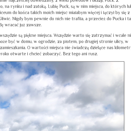
anie najcześciej odwiedzany, z wielu powodów i okazji, Puck. Z
a rynku i nad zatoką. Lubię Puck, są w nim miejsca, do których lu
eum do końca takich moich miejsc miałabym więcej i łączył by się z
liwic. Nigdy bym pewnie do nich nie trafiła, a przecież do Pucka i ta
dę wracać już zawsze.
szędzie są piękne miejsca. Wszędzie warto się zatrzymać i wcale n
 może być w domu, w ogrodzie, za płotem, po drugiej stronie ulicy, w
 zamieszkania. O wartości miejsca nie świadczą dzielące nas kilometr
roko otwarte i chcieć zobaczyć. Bez tego ani rusz.