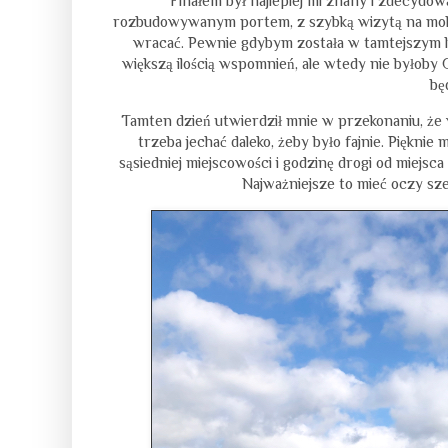
Finałem był najlepiej mi znany i zdecydow
rozbudowywanym portem, z szybką wizytą na molo, n
wracać. Pewnie gdybym została w tamtejszym lic
większą ilością wspomnień, ale wtedy nie byłoby G
bę
Tamten dzień utwierdził mnie w przekonaniu, że w
trzeba jechać daleko, żeby było fajnie. Pięknie
sąsiedniej miejscowości i godzinę drogi od miejsca
Najważniejsze to mieć oczy sze