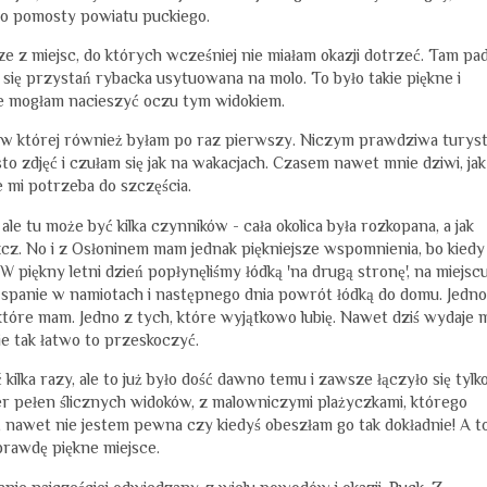
 to pomosty powiatu puckiego.
 z miejsc, do których wcześniej nie miałam okazji dotrzeć. Tam pa
się przystań rybacka usytuowana na molo. To było takie piękne i
ie mogłam nacieszyć oczu tym widokiem.
, w której również byłam po raz pierwszy. Niczym prawdziwa turys
 zdjęć i czułam się jak na wakacjach. Czasem nawet mnie dziwi, jak
e mi potrzeba do szczęścia.
le tu może być kilka czynników - cała okolica była rozkopana, a jak
cz. No i z Osłoninem mam jednak piękniejsze wspomnienia, bo kiedy
 piękny letni dzień popłynęliśmy łódką 'na drugą stronę', na miejsc
y, spanie w namiotach i następnego dnia powrót łódką do domu. Jedno
tóre mam. Jedno z tych, które wyjątkowo lubię. Nawet dziś wydaje 
nie tak łatwo to przeskoczyć.
ilka razy, ale to już było dość dawno temu i zawsze łączyło się tylk
r pełen ślicznych widoków, z malowniczymi plażyczkami, którego
 nawet nie jestem pewna czy kiedyś obeszłam go tak dokładnie! A t
rawdę piękne miejsce.