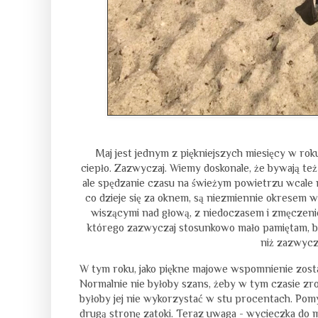
Maj jest jednym z piękniejszych miesięcy w roku. 
ciepło. Zazwyczaj. Wiemy doskonale, że bywają też 
ale spędzanie czasu na świeżym powietrzu wcale 
co dzieje się za oknem, są niezmiennie okresem
wiszącymi nad głową, z niedoczasem i zmęczeniem
którego zazwyczaj stosunkowo mało pamiętam, bo d
niż zazwycza
W tym roku, jako piękne majowe wspomnienie zost
Normalnie nie byłoby szans, żeby w tym czasie zrobi
byłoby jej nie wykorzystać w stu procentach. Pomy
drugą stronę zatoki. Teraz uwaga - wycieczka do mie