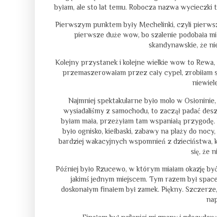
byłam, ale sto lat temu. Robocza nazwa wycieczki
Pierwszym punktem były Mechelinki, czyli pierwsze
pierwsze duże wow, bo szalenie podobała mi 
skandynawskie, że n
Kolejny przystanek i kolejne wielkie wow to Rewa
przemaszerowałam przez cały cypel, zrobiłam sto
niewiel
Najmniej spektakularne było molo w Osłoninie, a
wysiadaliśmy z samochodu, to zaczął padać desz
byłam mała, przeżyłam tam wspaniałą przygodę. W
było ognisko, kiełbaski, zabawy na plaży do noc
bardziej wakacyjnych wspomnień z dzieciństwa, k
się, że 
Później było Rzucewo, w którym miałam okazję być k
jakimś jednym miejscem. Tym razem był space
doskonałym finałem był zamek. Piękny. Szczerze,
nap