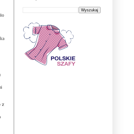
dło
tka
u
mi
o z
o