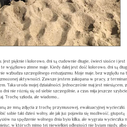
Jest pięknie i kolorowo, dni są cudownie długie, świeci słońce i jest
te wyjątkowo zimne maje. Kiedy dalej jest dość kolorowo, dni są dług
nie wzbudza szczególnego entuzjazmu. Moje maje, bez względu na t
 wzmożonej aktywności. Zawsze jestem zakopana w pracy, z termina
. Taka uroda mojej działalności. Jednocześnie maj jest miesiącem, z
ni nie różnią się od siebie szczególnie, a czas mija jeszcze szybcie
j. Trochę szkoda, ale wiadomo...
aną ze mną zdjęcia z trochę przymusowej, ewakuacyjnej wycieczki.
ć sobie taki dzień wolny, ale jak już pojawiła się możliwość, głupotą
słów na spędzenie wolnego dnia było kilka, ale wygrała wycieczka 
jsc, w których mimo tej niewielkiej odległości nie byłam nigdy, albo