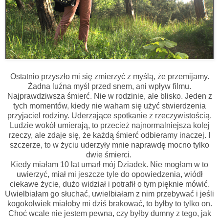
Ostatnio przyszło mi się zmierzyć z myślą, że przemijamy.
Żadna luźna myśl przed snem, ani wpływ filmu.
Najprawdziwsza śmierć. Nie w rodzinie, ale blisko. Jeden z
tych momentów, kiedy nie waham się użyć stwierdzenia
przyjaciel rodziny. Uderzające spotkanie z rzeczywistością.
Ludzie wokół umierają, to przecież najnormalniejsza kolej
rzeczy, ale zdaje się, że każdą śmierć odbieramy inaczej. I
szczerze, to w życiu uderzyły mnie naprawdę mocno tylko
dwie śmierci.
Kiedy miałam 10 lat umarł mój Dziadek. Nie mogłam w to
uwierzyć, miał mi jeszcze tyle do opowiedzenia, wiódł
ciekawe życie, dużo widział i potrafił o tym pięknie mówić.
Uwielbiałam go słuchać, uwielbiałam z nim przebywać i jeśli
kogokolwiek miałoby mi dziś brakować, to byłby to tylko on.
Choć wcale nie jestem pewna, czy byłby dumny z tego, jak