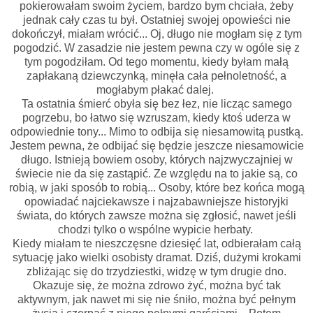
pokierowałam swoim życiem, bardzo bym chciała, żeby
jednak cały czas tu był. Ostatniej swojej opowieści nie
dokończył, miałam wrócić... Oj, długo nie mogłam się z tym
pogodzić. W zasadzie nie jestem pewna czy w ogóle się z
tym pogodziłam. Od tego momentu, kiedy byłam małą
zapłakaną dziewczynką, minęła cała pełnoletność, a
mogłabym płakać dalej.
Ta ostatnia śmierć obyła się bez łez, nie licząc samego
pogrzebu, bo łatwo się wzruszam, kiedy ktoś uderza w
odpowiednie tony... Mimo to odbija się niesamowitą pustką.
Jestem pewna, że odbijać się będzie jeszcze niesamowicie
długo. Istnieją bowiem osoby, których najzwyczajniej w
świecie nie da się zastąpić. Ze względu na to jakie są, co
robią, w jaki sposób to robią... Osoby, które bez końca mogą
opowiadać najciekawsze i najzabawniejsze historyjki
świata, do których zawsze można się zgłosić, nawet jeśli
chodzi tylko o wspólne wypicie herbaty.
Kiedy miałam te nieszczęsne dziesięć lat, odbierałam całą
sytuację jako wielki osobisty dramat. Dziś, dużymi krokami
zbliżając się do trzydziestki, widzę w tym drugie dno.
Okazuje się, że można zdrowo żyć, można być tak
aktywnym, jak nawet mi się nie śniło, można być pełnym