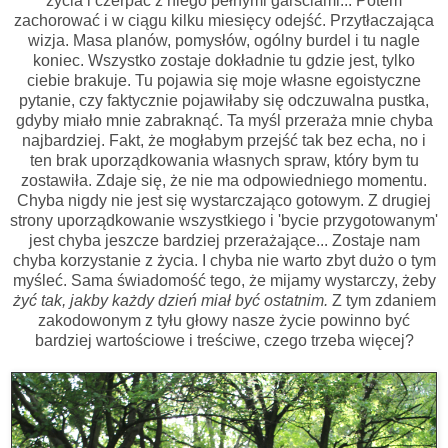
życia i czerpać z niego pełnymi garściami... Potem
zachorować i w ciągu kilku miesięcy odejść. Przytłaczająca
wizja. Masa planów, pomysłów, ogólny burdel i tu nagle
koniec. Wszystko zostaje dokładnie tu gdzie jest, tylko
ciebie brakuje. Tu pojawia się moje własne egoistyczne
pytanie, czy faktycznie pojawiłaby się odczuwalna pustka,
gdyby miało mnie zabraknąć. Ta myśl przeraża mnie chyba
najbardziej. Fakt, że mogłabym przejść tak bez echa, no i
ten brak uporządkowania własnych spraw, który bym tu
zostawiła. Zdaje się, że nie ma odpowiedniego momentu.
Chyba nigdy nie jest się wystarczająco gotowym. Z drugiej
strony uporządkowanie wszystkiego i 'bycie przygotowanym'
jest chyba jeszcze bardziej przerażające... Zostaje nam
chyba korzystanie z życia. I chyba nie warto zbyt dużo o tym
myśleć. Sama świadomość tego, że mijamy wystarczy, żeby
żyć tak, jakby każdy dzień miał być ostatnim.
Z tym zdaniem
zakodowonym z tyłu głowy nasze życie powinno być
bardziej wartościowe i treściwe, czego trzeba więcej?