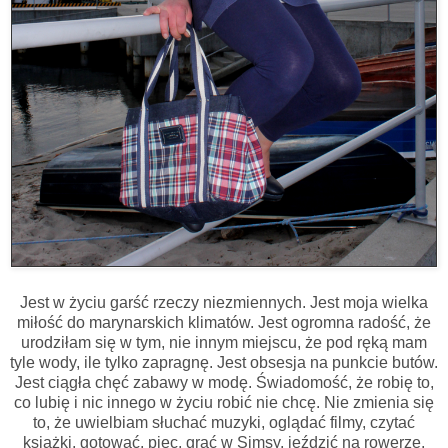
Jest w życiu garść rzeczy niezmiennych. Jest moja wielka
miłość do marynarskich klimatów. Jest ogromna radość, że
urodziłam się w tym, nie innym miejscu, że pod ręką mam
tyle wody, ile tylko zapragnę. Jest obsesja na punkcie butów.
Jest ciągła chęć zabawy w modę. Świadomość, że robię to,
co lubię i nic innego w życiu robić nie chcę. Nie zmienia się
to, że uwielbiam słuchać muzyki, oglądać filmy, czytać
książki, gotować, piec, grać w Simsy, jeździć na rowerze,