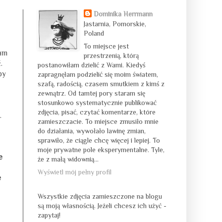
Dominika Herrmann
Jastarnia, Pomorskie,
Poland
To miejsce jest
łam
przestrzenią, którą
.
postanowiłam dzielić z Wami. Kiedyś
by
zapragnęłam podzielić się moim światem,
szafą, radością, czasem smutkiem z kimś z
zewnątrz. Od tamtej pory staram się
stosunkowo systematycznie publikować
zdjęcia, pisać, czytać komentarze, które
.
zamieszczacie. To miejsce zmusiło mnie
do działania, wywołało lawinę zmian,
sprawiło, że ciągle chcę więcej i lepiej. To
moje prywatne pole eksperymentalne. Tyle,
e
że z małą widownią...
Wyświetl mój pełny profil
e
Wszystkie zdjęcia zamieszczone na blogu
są moją własnością. Jeżeli chcesz ich użyć -
zapytaj!