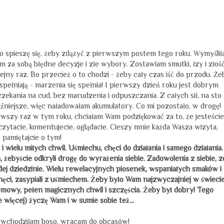
go spieszę się, żeby zdążyć z pierwszym postem tego roku. Wymyśli
am za sobą błędne decyzje i złe wybory. Zostawiam smutki, łzy i złość
ny raz. Bo przecież o to chodzi - żeby cały czas iść do przodu. Że
spełniają - marzenia się spełnia! I pierwszy dzień roku jest dobrym
kania na cud, bez marudzenia i odpuszczania. Z całych sił, na sto
uźniejsze, więc naładowałam akumulatory. Co mi pozostało, w drogę!
erwszy raz w tym roku, chciałam Wam podziękować za to, że jesteście
 czytacie, komentujecie, oglądacie. Cieszy mnie każda Wasza wizyta,
pamiętajcie o tym!
wielu miłych chwil. Uśmiechu, chęci do działania i samego działania.
 żebyście odkryli drogę do wyrażenia siebie. Zadowolenia z siebie, z
każdej dziedzinie. Wielu rewelacyjnych piosenek, wspaniałych smaków i
chęci, zasypiali z uśmiechem. Żeby było Wam najzwyczajniej w świeci
omowy, pełen magicznych chwil i szczęścia. Żeby był dobry! Tego
e więcej) życzę Wam i w sumie sobie też...
 wchodziłam boso, wracam do obcasów!