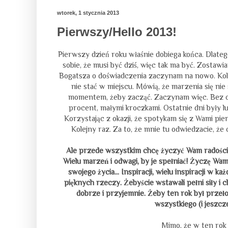
wtorek, 1 stycznia 2013
Pierwszy/Hello 2013!
Pierwszy dzień roku właśnie dobiega końca. Dlate
sobie, że musi być dziś, więc tak ma być. Zostawi
Bogatsza o doświadczenia zaczynam na nowo. Kolej
nie stać w miejscu. Mówią, że marzenia się nie 
momentem, żeby zacząć. Zaczynam więc. Bez cze
procent, małymi kroczkami. Ostatnie dni były l
Korzystając z okazji, że spotykam się z Wami pi
Kolejny raz. Za to, że mnie tu odwiedzacie, że
Ale przede wszystkim chcę życzyć Wam radości i 
Wielu marzeń i odwagi, by je spełniać! Życzę Wam,
swojego życia... Inspiracji, wielu inspiracji w 
pięknych rzeczy. Żebyście wstawali pełni siły i 
dobrze i przyjemnie. Żeby ten rok był przeł
wszystkiego (i jeszcz
Mimo, że w ten rok