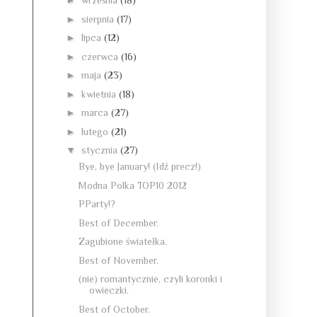
►
września
(18)
►
sierpnia
(17)
►
lipca
(12)
►
czerwca
(16)
►
maja
(23)
►
kwietnia
(18)
►
marca
(27)
►
lutego
(21)
▼
stycznia
(27)
Bye, bye January! (Idź precz!)
Modna Polka TOP10 2012
PParty!?
Best of December.
Zagubione światełka.
Best of November.
(nie) romantycznie, czyli koronki i
owieczki.
Best of October.