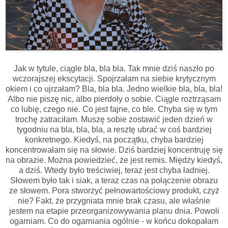
Jak w tytule, ciągle bla, bla bla. Tak mnie dziś naszło po
wczorajszej ekscytacji. Spojrzałam na siebie krytycznym
okiem i co ujrzałam? Bla, bla bla. Jedno wielkie bla, bla, bla!
Albo nie piszę nic, albo pierdoły o sobie. Ciągle roztrząsam
co lubię, czego nie. Co jest fajne, co ble. Chyba się w tym
trochę zatraciłam. Muszę sobie zostawić jeden dzień w
tygodniu na bla, bla, bla, a resztę ubrać w coś bardziej
konkretnego. Kiedyś, na początku, chyba bardziej
koncentrowałam się na słowie. Dziś bardziej koncentruję się
na obrazie. Można powiedzieć, że jest remis. Między kiedyś,
a dziś. Wtedy było treściwiej, teraz jest chyba ładniej.
Słowem było tak i siak, a teraz czas na połączenie obrazu
ze słowem. Pora stworzyć pełnowartościowy produkt, czyż
nie? Fakt, że przygniata mnie brak czasu, ale właśnie
jestem na etapie przeorganizowywania planu dnia. Powoli
ogarniam. Co do ogarniania ogólnie - w końcu dokopałam