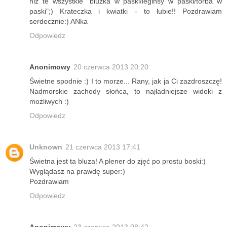
niz te wszystkie "bluzka w paski/leginsy w paski/torba w
paski";) Krateczka i kwiatki - to lubie!! Pozdrawiam
serdecznie:) ANka
Odpowiedz
Anonimowy
20 czerwca 2013 20:20
Świetne spodnie :) I to morze... Rany, jak ja Ci zazdroszczę!
Nadmorskie zachody słońca, to najładniejsze widoki z
możliwych :)
Odpowiedz
Unknown
21 czerwca 2013 17:41
Świetna jest ta bluza! A plener do zjęć po prostu boski:)
Wyglądasz na prawdę super:)
Pozdrawiam
Odpowiedz