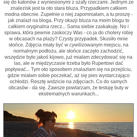
się do katonów z wyniesionymi z szafy rzeczami. Jednym ze
znalezisk jest ta oto stara bluza. Przypadkiem całkiem
modna obecnie. Zupełnie o niej zapomniałam, a tu proszę -
jak znalazł na bloga. Przy okazji bluza na moim blogu to
całkiem oryginalna rzecz... Sama siebie zaskakuję. No i
sprawa, która pewnie zaskoczy Was - co ja do cholery robię
w obcasach na plaży? Czysty przypadek. Skusiło mnie
słońce. Zdjęcia miały być w cywilizowanym miejscu, na
normalnym podłożu, ale słońce zaczęło zachodzić,
wszędzie było jakoś kijowo, już miałam zdecydować się na
las, ale w międzyczasie trzeba było Rupertowi dać
popływać... Tym oto sposobem znalazłam się na przejściu,
gdzie miałam sobie poczekać, aż się pies wystarczająco
ochłodzi. Resztę widzicie na zdjęciach. Co do samych
obcasów - da się. Zawsze powtarzam, że testuję buty w
ekstremalnych warunkach...