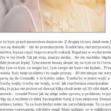
że to było przed momentem dosłownie. Z drugiej strony dzieli mnie 
łatwo się domyślić - nie do przeskoczenia. Środek lata, nierzeczywisty
łaściwa, lepsza część tegorocznych wakacji. Bogatsza w wydarzenia
y w tej chwili. Tak jak stoję, znaczy siedzę… Ale nie ma lekko. Nigdz
będzie jeszcze lepiej. Tymczasem muszę skupić się na tym co tu i tera
zy tym co było, co mogło być, tym czego nie było i nie będzie… Prz
wiatła. Były moje urodziny i tu nagle proszę - 20 dni minęło nie wi
 ogarnę się do Gwiazdki. A to byłoby słabe. Trzeba by w jesień wejść z
. Trochę wejdę, trochę nie wejdę, wróć. Jak rozchwiana emocjonalnie
ą to ja już nie jestem od dawna! Kilka chwil mnie od 30-stki dzieli, a
anowie - żenada! Ponoć jak się zdaje sobie sprawę z problemu, to już
biję się z myślami co dalej. Szczególnie tutaj, z tym miejscem. Stanę
koślawy taniec. To co było kiedyś mnie nie satysfakcjonuje. To co jes
downego rozwiązania, odrobiny magii. Mam nadzieję, że w najbliższ