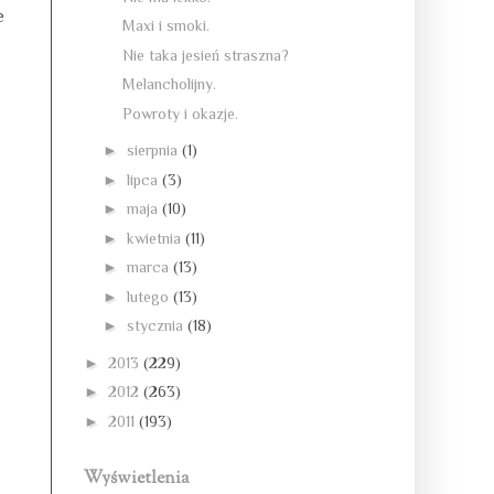
e
Maxi i smoki.
Nie taka jesień straszna?
Melancholijny.
Powroty i okazje.
►
sierpnia
(1)
►
lipca
(3)
►
maja
(10)
►
kwietnia
(11)
►
marca
(13)
►
lutego
(13)
►
stycznia
(18)
►
2013
(229)
►
2012
(263)
►
2011
(193)
Wyświetlenia