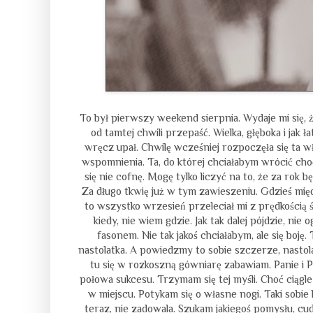
To był pierwszy weekend sierpnia. Wydaje mi się, 
od tamtej chwili przepaść. Wielka, głęboka i jak 
wręcz upał. Chwilę wcześniej rozpoczęła się ta w
wspomnienia. Ta, do której chciałabym wrócić choćb
się nie cofnę. Mogę tylko liczyć na to, że za rok 
Za długo tkwię już w tym zawieszeniu. Gdzieś międ
to wszystko wrzesień przeleciał mi z prędkością ś
kiedy, nie wiem gdzie. Jak tak dalej pójdzie, nie
fasonem. Nie tak jakoś chciałabym, ale się boję
nastolatka. A powiedzmy to sobie szczerze, nastolatk
tu się w rozkoszną gówniarę zabawiam. Panie i P
połowa sukcesu. Trzymam się tej myśli. Choć ciągle 
w miejscu. Potykam się o własne nogi. Taki sobie 
teraz, nie zadowala. Szukam jakiegoś pomysłu, cu