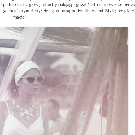
 spadnie mi na głowę, choćby nabijając guza! Nikt nie mówił, że będzi
gą chciałabym, żebyście się ze mną podzielili swoimi. Myślę, że jakieś
macie!