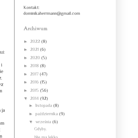
Kontakt:
dominikaherrmann@gmail.com
Archiwum
►
2022
(8)
►
2021
(6)
już
►
2020
(5)
 i
►
2018
(8)
ie
►
2017
(47)
z.
►
2016
(15)
ez
►
2015
(56)
em
▼
2014
(92)
►
listopada
(8)
 ja
►
października
(9)
▼
września
(6)
łam
Gdyby.
t
ym
Nie ma lekko.