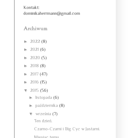
Kontakt:
dominikaherrmann@gmail.com
Archiwum
►
2022
(8)
►
2021
(6)
►
2020
(5)
►
2018
(8)
►
2017
(47)
►
2016
(15)
▼
2015
(56)
►
listopada
(6)
►
października
(8)
▼
września
(7)
Ten dzień.
Czarno-Czarni i Big Cyc w Jastarni.
Miesiąc temu...