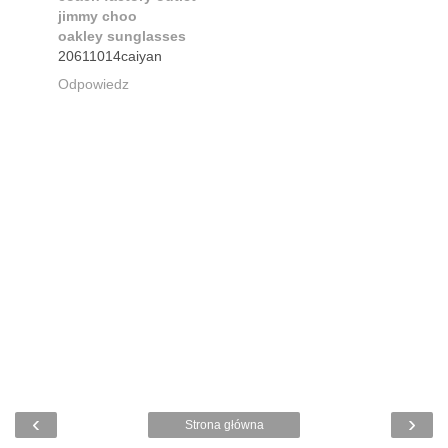
jimmy choo
oakley sunglasses
20611014caiyan
Odpowiedz
‹
›
Strona główna