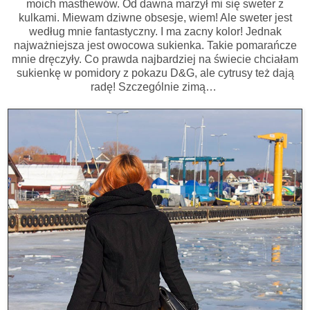
moich masthewów. Od dawna marzył mi się sweter z
kulkami. Miewam dziwne obsesje, wiem! Ale sweter jest
według mnie fantastyczny. I ma zacny kolor! Jednak
najważniejsza jest owocowa sukienka. Takie pomarańcze
mnie dręczyły. Co prawda najbardziej na świecie chciałam
sukienkę w pomidory z pokazu D&G, ale cytrusy też dają
radę! Szczególnie zimą…