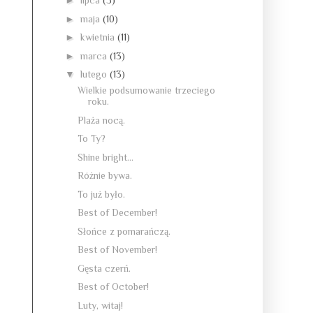
►
lipca
(3)
►
maja
(10)
►
kwietnia
(11)
►
marca
(13)
▼
lutego
(13)
Wielkie podsumowanie trzeciego
roku.
Plaża nocą.
To Ty?
Shine bright...
Różnie bywa.
To już było.
Best of December!
Słońce z pomarańczą.
Best of November!
Gęsta czerń.
Best of October!
Luty, witaj!