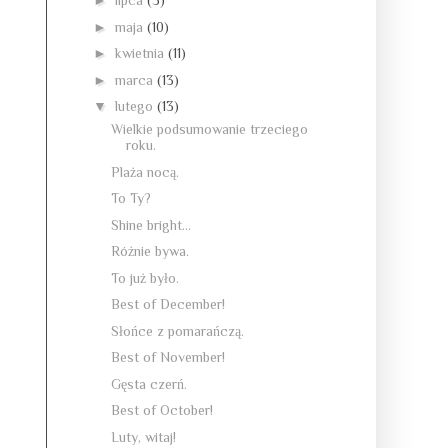
►
lipca
(3)
►
maja
(10)
►
kwietnia
(11)
►
marca
(13)
▼
lutego
(13)
Wielkie podsumowanie trzeciego
roku.
Plaża nocą.
To Ty?
Shine bright...
Różnie bywa.
To już było.
Best of December!
Słońce z pomarańczą.
Best of November!
Gęsta czerń.
Best of October!
Luty, witaj!