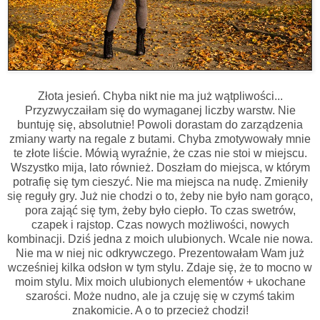
Złota jesień. Chyba nikt nie ma już wątpliwości...
Przyzwyczaiłam się do wymaganej liczby warstw. Nie
buntuję się, absolutnie! Powoli dorastam do zarządzenia
zmiany warty na regale z butami. Chyba zmotywowały mnie
te złote liście. Mówią wyraźnie, że czas nie stoi w miejscu.
Wszystko mija, lato również. Doszłam do miejsca, w którym
potrafię się tym cieszyć. Nie ma miejsca na nudę. Zmieniły
się reguły gry. Już nie chodzi o to, żeby nie było nam gorąco,
pora zająć się tym, żeby było ciepło. To czas swetrów,
czapek i rajstop. Czas nowych możliwości, nowych
kombinacji. Dziś jedna z moich ulubionych. Wcale nie nowa.
Nie ma w niej nic odkrywczego. Prezentowałam Wam już
wcześniej kilka odsłon w tym stylu. Zdaje się, że to mocno w
moim stylu. Mix moich ulubionych elementów + ukochane
szarości. Może nudno, ale ja czuję się w czymś takim
znakomicie. A o to przecież chodzi!