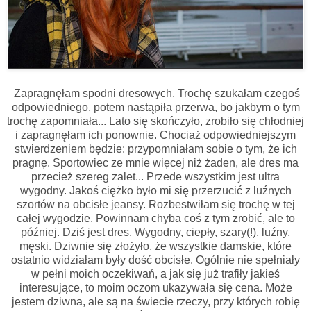
Zapragnęłam spodni dresowych. Trochę szukałam czegoś
odpowiedniego, potem nastąpiła przerwa, bo jakbym o tym
trochę zapomniała... Lato się skończyło, zrobiło się chłodniej
i zapragnęłam ich ponownie. Chociaż odpowiedniejszym
stwierdzeniem będzie: przypomniałam sobie o tym, że ich
pragnę. Sportowiec ze mnie więcej niż żaden, ale dres ma
przecież szereg zalet... Przede wszystkim jest ultra
wygodny. Jakoś ciężko było mi się przerzucić z luźnych
szortów na obcisłe jeansy. Rozbestwiłam się trochę w tej
całej wygodzie. Powinnam chyba coś z tym zrobić, ale to
później. Dziś jest dres. Wygodny, ciepły, szary(!), luźny,
męski. Dziwnie się złożyło, że wszystkie damskie, które
ostatnio widziałam były dość obcisłe. Ogólnie nie spełniały
w pełni moich oczekiwań, a jak się już trafiły jakieś
interesujące, to moim oczom ukazywała się cena. Może
jestem dziwna, ale są na świecie rzeczy, przy których robię