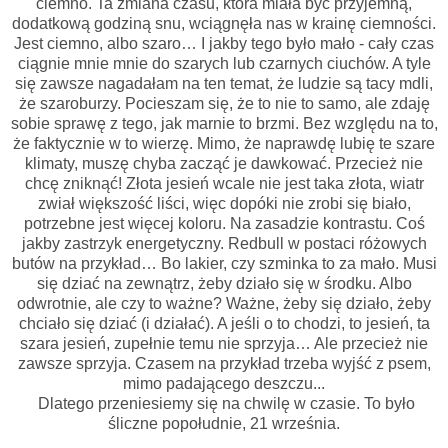
ciemno. Ta zmiana czasu, która miała być przyjemną,
dodatkową godziną snu, wciągnęła nas w krainę ciemności.
Jest ciemno, albo szaro… I jakby tego było mało - cały czas
ciągnie mnie mnie do szarych lub czarnych ciuchów. A tyle
się zawsze nagadałam na ten temat, że ludzie są tacy mdli,
że szaroburzy. Pocieszam się, że to nie to samo, ale zdaję
sobie sprawę z tego, jak marnie to brzmi. Bez względu na to,
że faktycznie w to wierzę. Mimo, że naprawdę lubię te szare
klimaty, muszę chyba zacząć je dawkować. Przecież nie
chcę zniknąć! Złota jesień wcale nie jest taka złota, wiatr
zwiał większość liści, więc dopóki nie zrobi się biało,
potrzebne jest więcej koloru. Na zasadzie kontrastu. Coś
jakby zastrzyk energetyczny. Redbull w postaci różowych
butów na przykład… Bo lakier, czy szminka to za mało. Musi
się dziać na zewnątrz, żeby działo się w środku. Albo
odwrotnie, ale czy to ważne? Ważne, żeby się działo, żeby
chciało się dziać (i działać). A jeśli o to chodzi, to jesień, ta
szara jesień, zupełnie temu nie sprzyja… Ale przecież nie
zawsze sprzyja. Czasem na przykład trzeba wyjść z psem,
mimo padającego deszczu...
Dlatego przeniesiemy się na chwilę w czasie. To było
śliczne popołudnie, 21 września.