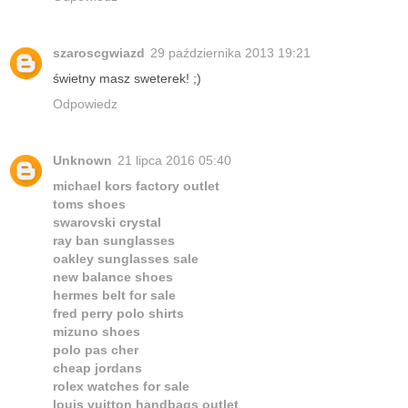
szaroscgwiazd
29 października 2013 19:21
świetny masz sweterek! ;)
Odpowiedz
Unknown
21 lipca 2016 05:40
michael kors factory outlet
toms shoes
swarovski crystal
ray ban sunglasses
oakley sunglasses sale
new balance shoes
hermes belt for sale
fred perry polo shirts
mizuno shoes
polo pas cher
cheap jordans
rolex watches for sale
louis vuitton handbags outlet