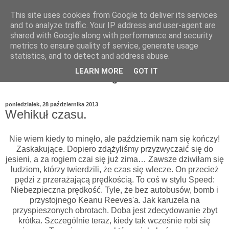
This site uses cookies from Google to deliver its services
and to analyze traffic. Your IP address and user-agent are
shared with Google along with performance and security
metrics to ensure quality of service, generate usage
statistics, and to detect and address abuse.
LEARN MORE
GOT IT
poniedziałek, 28 października 2013
Wehikuł czasu.
Nie wiem kiedy to minęło, ale październik nam się kończy!
Zaskakujące. Dopiero zdążyliśmy przyzwyczaić się do
jesieni, a za rogiem czai się już zima… Zawsze dziwiłam się
ludziom, którzy twierdzili, że czas się wlecze. On przecież
pędzi z przerażającą prędkością. To coś w stylu Speed:
Niebezpieczna prędkość. Tyle, że bez autobusów, bomb i
przystojnego Keanu Reeves'a. Jak karuzela na
przyspieszonych obrotach. Doba jest zdecydowanie zbyt
krótka. Szczególnie teraz, kiedy tak wcześnie robi się