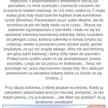
większość z proponowanych trendowych rzeczy już
posiadam, co mnie ucieszyło i zasmuciło zarazem, bo
oczywiście miałam nadzieję, że coś mnie zaskoczy. Z mojej
wakacyjnej listy must have'ów kupiłam białe koronkowe
szorty (Bershka). Planowałam uszyć sobie idealne, ale do
września raczej nie będę miała na to czasu... Muszę się
zadowolić egzemplarzem z sieciówki. Udało mi się też
upolować kremową koronkową sukienkę, której szukałam
od jakiegoś czasu, kolejną sukienkę w kwiaty (chyba już
ostatnią), sweter w pomarańczowo różowe paski, gorset
(myślałam, że już nie znajdę takiego, który nie jest bielizną,
ani górą sukni balowej) i ładny żółty lakier do paznokci.
Podejrzanie szybko udało mi się skompletować prawie
wszystko, czego do szczęścia mi brakowało... Teraz nie
pozostaje nic, poza stworzeniem nowej listy. No i dalszym
polowaniem na kwiatowe koturny (które za chwile mi się
znudzą...).
Przy okazji sukienka, o której pisałam wcześniej. Kiedy ją
założyłam, pokochałam jeszcze mocniej. pomysleć, że nie
byłam pewna, czy ją kupować... Jak Wam się podoba? Ja ją
dosłownie uwielbiam!