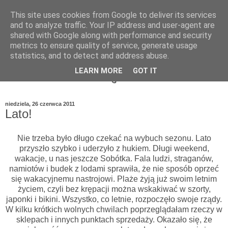
This site uses cookies from Google to deliver its services
and to analyze traffic. Your IP address and user-agent are
shared with Google along with performance and security
metrics to ensure quality of service, generate usage
statistics, and to detect and address abuse.
LEARN MORE
GOT IT
niedziela, 26 czerwca 2011
Lato!
Nie trzeba było długo czekać na wybuch sezonu. Lato
przyszło szybko i uderzyło z hukiem. Długi weekend,
wakacje, u nas jeszcze Sobótka. Fala ludzi, straganów,
namiotów i budek z lodami sprawiła, że nie sposób oprzeć
się wakacyjnemu nastrojowi. Plaże żyją już swoim letnim
życiem, czyli bez krępacji można wskakiwać w szorty,
japonki i bikini. Wszystko, co letnie, rozpoczęło swoje rządy.
W kilku krótkich wolnych chwilach poprzeglądałam rzeczy w
sklepach i innych punktach sprzedaży. Okazało się, że