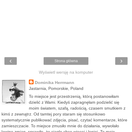
‹
›
Strona główna
Wyświetl wersję na komputer
Dominika Herrmann
Jastarnia, Pomorskie, Poland
To miejsce jest przestrzenią, którą postanowiłam
dzielić z Wami. Kiedyś zapragnęłam podzielić się
moim światem, szafą, radością, czasem smutkiem z
kimś z zewnątrz. Od tamtej pory staram się stosunkowo
systematycznie publikować zdjęcia, pisać, czytać komentarze, które
zamieszczacie. To miejsce zmusiło mnie do działania, wywołało
lawinę zmian, sprawiło, że ciągle chcę więcej i lepiej. To moje