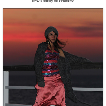
flesza odbity od cekinów!