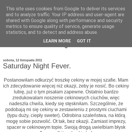
This site uses cookies from Google to deliver its services
and to analyze traffic. Your IP address and user-agent are
shared with Google along with performance and security
metrics to ensure quality of service, generate usage
statistics, and to detect and address abuse.
LEARN MORE
GOT IT
sobota, 12 listopada 2011
Saturday Night Fever.
Postanowiłam odkurzyć troszkę cekiny w mojej szafie. Mam
ich zdecydowanie więcej niż okazji, żeby je nosić. Bo cekiny
lubię, już o tym pisałam zapewne. Ostatnio bardzo
zredukowałam noszenie cekinowych ciuchów, więc
nadeszła chwila, kiedy się stęskniłam. Szczególnie, że
podobają mi się cekiny w zestawieniu z prostymi ciuchami
(typu duży, ciepły sweter). Odrobina szaleństwa, na którą
mogę sobie pozwolić. Ot tak, bez okazji. Zamiast imprezy,
spacer w cekinowym topie. Swoją drogą uwielbiam błysk