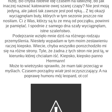
niżej. Bo chyba istotnie idę czasem na łatwiznę, bo jak
inaczej nazwać katowanie owej szarej czapy? Nie jest moją
jedyną, ale jakoś tak zawsze jest pod ręką... Z tej okazji
wyciągnęłam buty, których w tym sezonie jeszcze nie
nosiłam. Ci z Was, którzy są tu ze mną od początku, powinni
je pamiętać. I spodnie z samego dna szafy wyciągnęłam,
istne szaleństwo.
Podejrzanie wzięło mnie dziś na różnego rodzaju
przemyślenia. Niestety wypadam w tym moim zestawieniu
raczej kiepsko. Wiecie, chyba wszystko porozchodziło mi
się na różne strony. Tyle, że żadna z tych stron nie jest tą, w
kierunku której chciałam iść. Kiepsko, kiepsko panno
Herrmann!
Może to wietrzysko sprawiło, że mam taki przeciąg w
myślach. Czasem porządny wiatr jest oczyszczający. A na
poprawę humoru mój leopard, ot co!