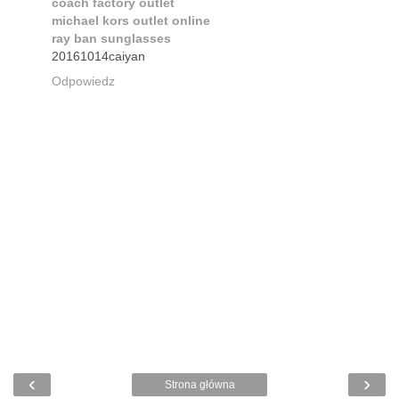
coach factory outlet
michael kors outlet online
ray ban sunglasses
20161014caiyan
Odpowiedz
‹
›
Strona główna