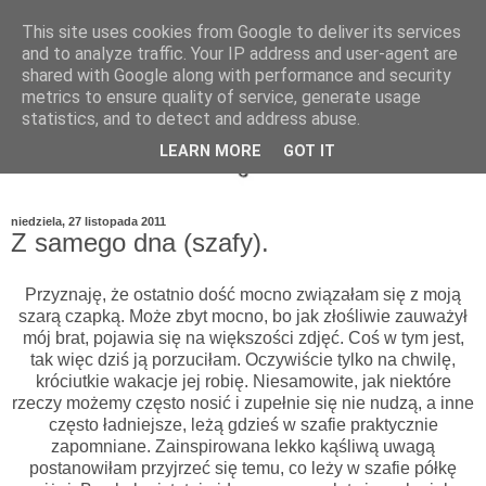
This site uses cookies from Google to deliver its services
and to analyze traffic. Your IP address and user-agent are
shared with Google along with performance and security
metrics to ensure quality of service, generate usage
statistics, and to detect and address abuse.
LEARN MORE
GOT IT
niedziela, 27 listopada 2011
Z samego dna (szafy).
Przyznaję, że ostatnio dość mocno związałam się z moją
szarą czapką. Może zbyt mocno, bo jak złośliwie zauważył
mój brat, pojawia się na większości zdjęć. Coś w tym jest,
tak więc dziś ją porzuciłam. Oczywiście tylko na chwilę,
króciutkie wakacje jej robię. Niesamowite, jak niektóre
rzeczy możemy często nosić i zupełnie się nie nudzą, a inne
często ładniejsze, leżą gdzieś w szafie praktycznie
zapomniane. Zainspirowana lekko kąśliwą uwagą
postanowiłam przyjrzeć się temu, co leży w szafie półkę