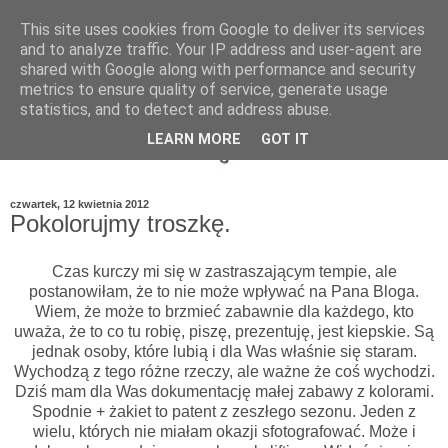
This site uses cookies from Google to deliver its services
and to analyze traffic. Your IP address and user-agent are
shared with Google along with performance and security
metrics to ensure quality of service, generate usage
statistics, and to detect and address abuse.
LEARN MORE
GOT IT
czwartek, 12 kwietnia 2012
Pokolorujmy troszkę.
Czas kurczy mi się w zastraszającym tempie, ale
postanowiłam, że to nie może wpływać na Pana Bloga.
Wiem, że może to brzmieć zabawnie dla każdego, kto
uważa, że to co tu robię, piszę, prezentuję, jest kiepskie. Są
jednak osoby, które lubią i dla Was właśnie się staram.
Wychodzą z tego różne rzeczy, ale ważne że coś wychodzi.
Dziś mam dla Was dokumentację małej zabawy z kolorami.
Spodnie + żakiet to patent z zeszłego sezonu. Jeden z
wielu, których nie miałam okazji sfotografować. Może i