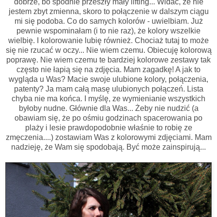
dobrze, bo spodnie przeszły mały lifting... Widać, że nie
jestem zbyt zmienna, skoro to połączenie w dalszym ciągu
mi się podoba. Co do samych kolorów - uwielbiam. Już
pewnie wspominałam (i to nie raz), że kolory wszelkie
wielbię. I kolorowanie lubię również. Chociaż tutaj to może
się nie rzucać w oczy... Nie wiem czemu. Obiecuję kolorową
poprawę. Nie wiem czemu te bardziej kolorowe zestawy tak
często nie łapią się na zdjęcia. Mam zagadkę! A jak to
wygląda u Was? Macie swoje ulubione kolory, połączenia,
patenty? Ja mam całą masę ulubionych połączeń. Lista
chyba nie ma końca. I myślę, ze wymienianie wszystkich
byłoby nudne. Głównie dla Was... Żeby nie nudzić (a
obawiam się, że po ośmiu godzinach spacerowania po
plaży i lesie prawdopodobnie właśnie to robię ze
zmęczenia....) zostawiam Was z kolorowymi zdjęciami. Mam
nadzieję, że Wam się spodobają. Być może zainspirują...