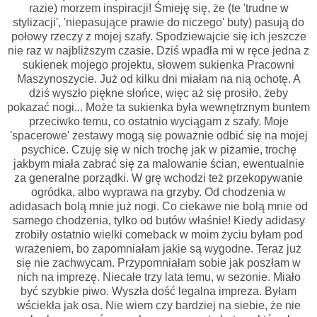
razie) morzem inspiracji! Śmieję się, że (te 'trudne w
stylizacji', 'niepasujące prawie do niczego' buty) pasują do
połowy rzeczy z mojej szafy. Spodziewajcie się ich jeszcze
nie raz w najbliższym czasie. Dziś wpadła mi w ręce jedna z
sukienek mojego projektu, słowem sukienka Pracowni
Maszynoszycie. Już od kilku dni miałam na nią ochotę. A
dziś wyszło piękne słońce, więc aż się prosiło, żeby
pokazać nogi... Może ta sukienka była wewnętrznym buntem
przeciwko temu, co ostatnio wyciągam z szafy. Moje
'spacerowe' zestawy mogą się poważnie odbić się na mojej
psychice. Czuję się w nich trochę jak w piżamie, trochę
jakbym miała zabrać się za malowanie ścian, ewentualnie
za generalne porządki. W grę wchodzi też przekopywanie
ogródka, albo wyprawa na grzyby. Od chodzenia w
adidasach bolą mnie już nogi. Co ciekawe nie bolą mnie od
samego chodzenia, tylko od butów właśnie! Kiedy adidasy
zrobiły ostatnio wielki comeback w moim życiu byłam pod
wrażeniem, bo zapomniałam jakie są wygodne. Teraz już
się nie zachwycam. Przypomniałam sobie jak poszłam w
nich na imprezę. Niecałe trzy lata temu, w sezonie. Miało
być szybkie piwo. Wyszła dość legalna impreza. Byłam
wściekła jak osa. Nie wiem czy bardziej na siebie, że nie