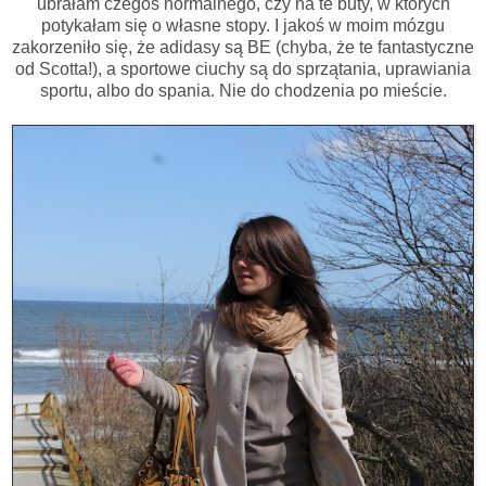
ubrałam czegoś normalnego, czy na te buty, w których
potykałam się o własne stopy. I jakoś w moim mózgu
zakorzeniło się, że adidasy są BE (chyba, że te fantastyczne
od Scotta!), a sportowe ciuchy są do sprzątania, uprawiania
sportu, albo do spania. Nie do chodzenia po mieście.