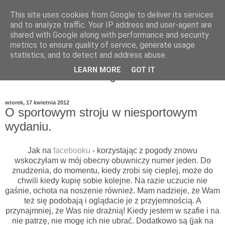
This site uses cookies from Google to deliver its services
and to analyze traffic. Your IP address and user-agent are
shared with Google along with performance and security
metrics to ensure quality of service, generate usage
statistics, and to detect and address abuse.
LEARN MORE
GOT IT
wtorek, 17 kwietnia 2012
O sportowym stroju w niesportowym
wydaniu.
Jak na
facebooku
- korzystając z pogody znowu
wskoczyłam w mój obecny obuwniczy numer jeden. Do
znudzenia, do momentu, kiedy zrobi się cieplej, może do
chwili kiedy kupię sobie kolejne. Na razie uczucie nie
gaśnie, ochota na noszenie również. Mam nadzieje, że Wam
też się podobają i oglądacie je z przyjemnością. A
przynajmniej, że Was nie drażnią! Kiedy jestem w szafie i na
nie patrzę, nie mogę ich nie ubrać. Dodatkowo są (jak na