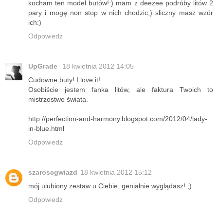
kocham ten model butów!:) mam z deezee podróby litów 2
pary i mogę non stop w nich chodzic;) sliczny masz wzór
ich:)
Odpowiedz
UpGrade
18 kwietnia 2012 14:05
Cudowne buty! I love it!
Osobiście jestem fanka litów, ale faktura Twoich to
mistrzostwo świata.
http://perfection-and-harmony.blogspot.com/2012/04/lady-
in-blue.html
Odpowiedz
szaroscgwiazd
18 kwietnia 2012 15:12
mój ulubiony zestaw u Ciebie, genialnie wyglądasz! ;)
Odpowiedz