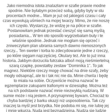
Jako niemodna istota znalazłam w szafie prawie modne
spodnie. Nie byłabym przecież sobą, gdyby były w stu
procentach modne... Mam je już od jakiegoś czasu i cały
czas wywołują uśmiech na mojej twarzy. Mimo, że nie noszę
ich często. Wystarczy, że widzę je na półce w szafie.
Postanowiłam jednak przestać cieszyć się samą myślą
posiadania... W ten oto sposób wygrzebałam buty i te
właśnie spodnie. Jednak nie mogłam się oprzeć i
zniweczyłam plan ubrania samych dawno nienoszonych
rzeczy... Ten sweter i torba to zdecydowanie jedne z rzeczy,
po które sięgam najczęściej. Okulary też. Ale to już inna
historia. Jakbym dorzuciła futrzaka albo/i moją nieśmiertelną
szarą czapkę, powstałby zestaw "Dominika 1". To jak
magnez. Niektóre rzeczy mogę chować na dnie szafy, żeby
mogły odsapnąć, ale to i tak nic nie da. Minie chwila i będę
to miała na sobie. Oczywiście można nazwać te
egzemplarze zakupami trafionymi w dziesiątkę. Można też
na ich podstawie nazwać mnie niezwykłą nudziarą. W
sumie może i nią jestem. A przynajmniej bywam. Chociaż to
chyba bardziej z barku okazji niż usposobienia. Tak czy
inaczej ta myśl jest brzydka. Nie podoba mi się, nie lubię jej
i mnie wkurza. Nuda jest beznadziejna. Nudzą się ludzie