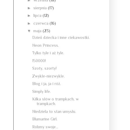
►
września
(18)
►
sierpnia
(17)
►
lipca
(12)
►
czerwca
(16)
▼
maja
(23)
Dzień dziecka i inne ciekawostki.
Neon Princess.
Tylko tyle i aż tyle.
150000!
Szoty, szorty!
Zwykłe-niezwykłe.
Blog i ja, ja i róż.
Simply life.
Kilka słów o trampkach, w
trampkach.
Niedziela to stan umysłu.
Blumarine Girl.
Róbmy swoje...