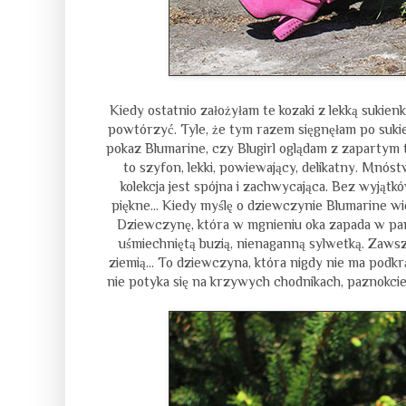
Kiedy ostatnio założyłam te kozaki z lekką sukien
powtórzyć. Tyle, że tym razem sięgnęłam po sukie
pokaz Blumarine, czy Blugirl oglądam z zapartym t
to szyfon, lekki, powiewający, delikatny. Mnós
kolekcja jest spójna i zachwycająca. Bez wyjątk
piękne... Kiedy myślę o dziewczynie Blumarine wid
Dziewczynę, która w mgnieniu oka zapada w pamię
uśmiechniętą buzią, nienaganną sylwetką. Zaws
ziemią... To dziewczyna, która nigdy nie ma podk
nie potyka się na krzywych chodnikach, paznokcie si