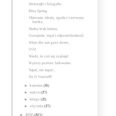
Historyjki i fotogafie.
Miss Spring.
Ubieranie, ideały, zgoda i czerwona
kurtka.
Nudny brak koloru.
Oswojenie, więzi i odpowiedzialność.
When the sun goes down...
555!
Wiedz, że coś się szykuje!
Wyższy poziom: ładowanie...
Tupać, nie tupać...
Do It Yourself!
►
kwietnia
(18)
►
marca
(27)
►
lutego
(21)
►
stycznia
(27)
►
2012
(263)