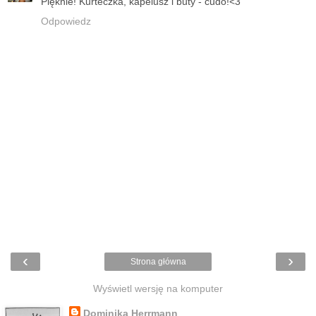
Pięknie! Kurteczka, kapelusz i buty - cudo!<3
Odpowiedz
‹
›
Strona główna
Wyświetl wersję na komputer
Dominika Herrmann