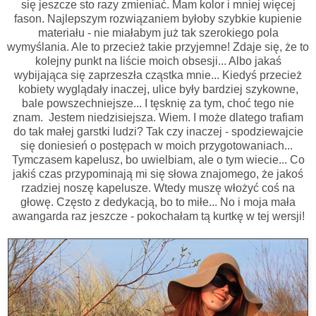
się jeszcze sto razy zmieniać. Mam kolor i mniej więcej
fason. Najlepszym rozwiązaniem byłoby szybkie kupienie
materiału - nie miałabym już tak szerokiego pola
wymyślania. Ale to przecież takie przyjemne! Zdaje się, że to
kolejny punkt na liście moich obsesji... Albo jakaś
wybijająca się zaprzeszła cząstka mnie... Kiedyś przecież
kobiety wyglądały inaczej, ulice były bardziej szykowne,
bale powszechniejsze... I tęsknię za tym, choć tego nie
znam. Jestem niedzisiejsza. Wiem. I może dlatego trafiam
do tak małej garstki ludzi? Tak czy inaczej - spodziewajcie
się doniesień o postępach w moich przygotowaniach...
Tymczasem kapelusz, bo uwielbiam, ale o tym wiecie... Co
jakiś czas przypominają mi się słowa znajomego, że jakoś
rzadziej noszę kapelusze. Wtedy muszę włożyć coś na
głowę. Często z dedykacją, bo to miłe... No i moja mała
awangarda raz jeszcze - pokochałam tą kurtkę w tej wersji!