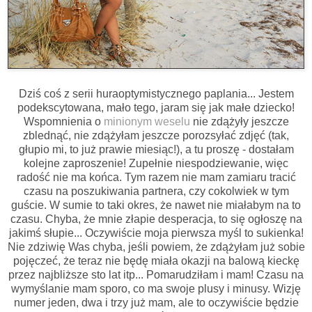
Dziś coś z serii huraoptymistycznego paplania... Jestem
podekscytowana, mało tego, jaram się jak małe dziecko!
Wspomnienia o
minionym weselu
nie zdążyły jeszcze
zblednąć, nie zdążyłam jeszcze porozsyłać zdjęć (tak,
głupio mi, to już prawie miesiąc!), a tu proszę - dostałam
kolejne zaproszenie! Zupełnie niespodziewanie, więc
radość nie ma końca. Tym razem nie mam zamiaru tracić
czasu na poszukiwania partnera, czy cokolwiek w tym
guście. W sumie to taki okres, że nawet nie miałabym na to
czasu. Chyba, że mnie złapie desperacja, to się ogłoszę na
jakimś słupie... Oczywiście moja pierwsza myśl to sukienka!
Nie zdziwię Was chyba, jeśli powiem, że zdążyłam już sobie
pojęczeć, że teraz nie będę miała okazji na balową kieckę
przez najbliższe sto lat itp... Pomarudziłam i mam! Czasu na
wymyślanie mam sporo, co ma swoje plusy i minusy. Wizję
numer jeden, dwa i trzy już mam, ale to oczywiście będzie