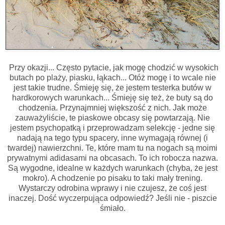
Przy okazji... Często pytacie, jak mogę chodzić w wysokich
butach po plaży, piasku, łąkach... Otóż mogę i to wcale nie
jest takie trudne. Śmieję się, że jestem testerka butów w
hardkorowych warunkach... Śmieję się też, że buty są do
chodzenia. Przynajmniej większość z nich. Jak może
zauważyliście, te piaskowe obcasy się powtarzają. Nie
jestem psychopatką i przeprowadzam selekcję - jedne się
nadają na tego typu spacery, inne wymagają równej (i
twardej) nawierzchni. Te, które mam tu na nogach są moimi
prywatnymi adidasami na obcasach. To ich robocza nazwa.
Są wygodne, idealne w każdych warunkach (chyba, że jest
mokro). A chodzenie po pisaku to taki mały trening.
Wystarczy odrobina wprawy i nie czujesz, że coś jest
inaczej. Dość wyczerpująca odpowiedź? Jeśli nie - piszcie
śmiało.