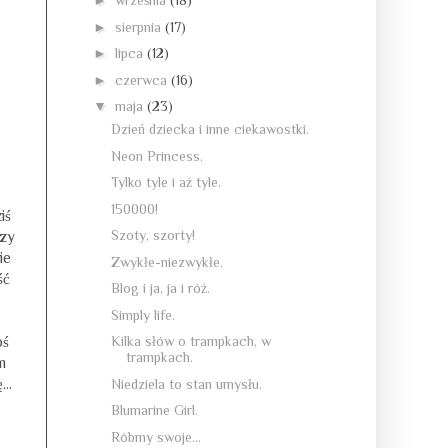
►
września
(18)
►
sierpnia
(17)
►
lipca
(12)
►
czerwca
(16)
▼
maja
(23)
Dzień dziecka i inne ciekawostki.
Neon Princess.
Tylko tyle i aż tyle.
150000!
iś
Szoty, szorty!
szy
ie
Zwykłe-niezwykłe.
ść
Blog i ja, ja i róż.
Simply life.
oś
Kilka słów o trampkach, w
trampkach.
m
..
Niedziela to stan umysłu.
Blumarine Girl.
Róbmy swoje...