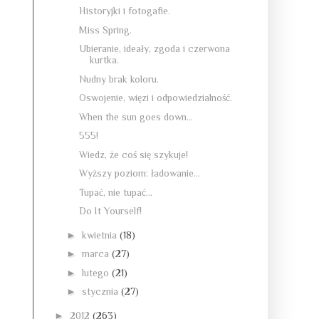
Historyjki i fotogafie.
Miss Spring.
Ubieranie, ideały, zgoda i czerwona
kurtka.
Nudny brak koloru.
Oswojenie, więzi i odpowiedzialność.
When the sun goes down...
555!
Wiedz, że coś się szykuje!
Wyższy poziom: ładowanie...
Tupać, nie tupać...
Do It Yourself!
►
kwietnia
(18)
►
marca
(27)
►
lutego
(21)
►
stycznia
(27)
►
2012
(263)