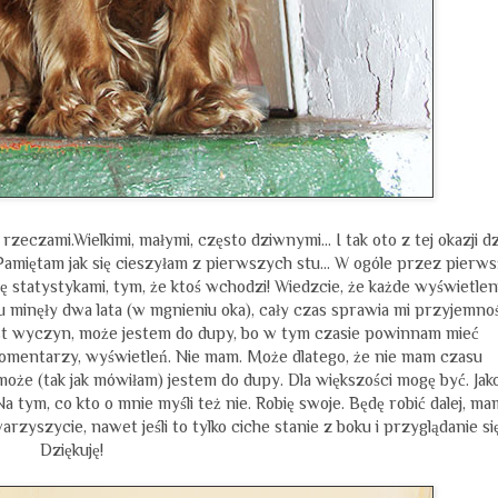
rzeczami.Wielkimi, małymi, często dziwnymi... I tak oto z tej okazji dz
amiętam jak się cieszyłam z pierwszych stu... W ogóle przez pierw
ę statystykami, tym, że ktoś wchodzi! Wiedzcie, że każde wyświetlen
mu minęły dwa lata (w mgnieniu oka), cały czas sprawia mi przyjemno
jest wyczyn, może jestem do dupy, bo w tym czasie powinnam mieć
omentarzy, wyświetleń. Nie mam. Może dlatego, że nie mam czasu
może (tak jak mówiłam) jestem do dupy. Dla większości mogę być. Jak
Na tym, co kto o mnie myśli też nie. Robię swoje. Będę robić dalej, ma
arzyszycie, nawet jeśli to tylko ciche stanie z boku i przyglądanie się.
Dziękuję!