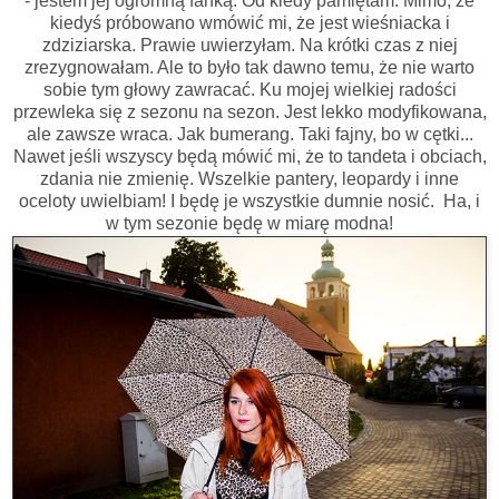
- jestem jej ogromną fanką. Od kiedy pamiętam. Mimo, że
kiedyś próbowano wmówić mi, że jest wieśniacka i
zdziziarska. Prawie uwierzyłam. Na krótki czas z niej
zrezygnowałam. Ale to było tak dawno temu, że nie warto
sobie tym głowy zawracać. Ku mojej wielkiej radości
przewleka się z sezonu na sezon. Jest lekko modyfikowana,
ale zawsze wraca. Jak bumerang. Taki fajny, bo w cętki...
Nawet jeśli wszyscy będą mówić mi, że to tandeta i obciach,
zdania nie zmienię. Wszelkie pantery, leopardy i inne
oceloty uwielbiam! I będę je wszystkie dumnie nosić. Ha, i
w tym sezonie będę w miarę modna!