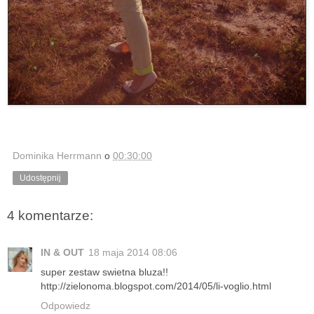
Dominika Herrmann
o
00:30:00
Udostępnij
4 komentarze:
IN & OUT
18 maja 2014 08:06
super zestaw swietna bluza!!
http://zielonoma.blogspot.com/2014/05/li-voglio.html
Odpowiedz