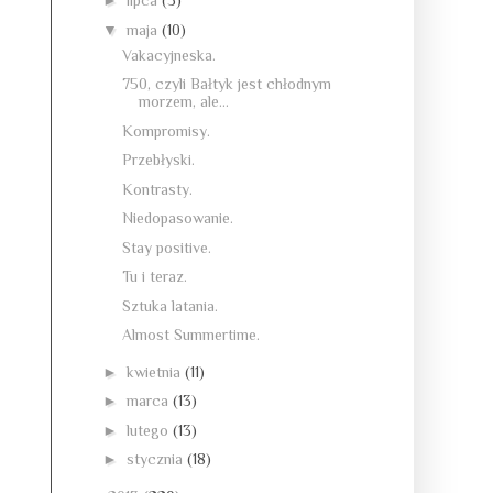
►
lipca
(3)
▼
maja
(10)
Vakacyjneska.
750, czyli Bałtyk jest chłodnym
morzem, ale...
Kompromisy.
Przebłyski.
Kontrasty.
Niedopasowanie.
Stay positive.
Tu i teraz.
Sztuka latania.
Almost Summertime.
►
kwietnia
(11)
►
marca
(13)
►
lutego
(13)
►
stycznia
(18)