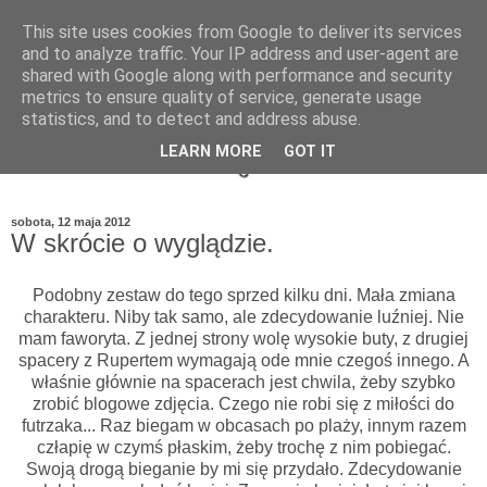
This site uses cookies from Google to deliver its services
and to analyze traffic. Your IP address and user-agent are
shared with Google along with performance and security
metrics to ensure quality of service, generate usage
statistics, and to detect and address abuse.
LEARN MORE
GOT IT
sobota, 12 maja 2012
W skrócie o wyglądzie.
Podobny zestaw do tego sprzed kilku dni. Mała zmiana
charakteru. Niby tak samo, ale zdecydowanie luźniej. Nie
mam faworyta. Z jednej strony wolę wysokie buty, z drugiej
spacery z Rupertem wymagają ode mnie czegoś innego. A
właśnie głównie na spacerach jest chwila, żeby szybko
zrobić blogowe zdjęcia. Czego nie robi się z miłości do
futrzaka... Raz biegam w obcasach po plaży, innym razem
człapię w czymś płaskim, żeby trochę z nim pobiegać.
Swoją drogą bieganie by mi się przydało. Zdecydowanie