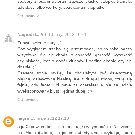
spacery z psami ubieram zawsze płaskie człapki, trampki,
addidasy, albo workery. pozdrawiam cieplutko!
Odpowiedz
Nagrodzka Art
13 maja 2012 16:41
Znowu świetne buty! ; )
Cóż wyglądem trzeba się przejmować, bo to taka nasza
wizytówka. Ale nie chodzi o chudość, grubość, wysokość
czy niskość, lecz o dobór ciuchów i ogólne dbanie czy nie
dbanie. ; )
Czasem sobie myślę, że chciałabym być dziewczyną
piękną, dziewczyną idealną. Ale z drugiej strony, czuję się
fajnie, gdy facet lubi mnie za charakter a nie za ładnie
wyeksponowany biust i jędrną dupę. ; >
Odpowiedz
migra
13 maja 2012 17:13
a ja Ci powiem tak... coś mnie ujęło w tym poście. Nie wiem,
co. Może dlatego, że jesteś autentyczna i czytając, mam