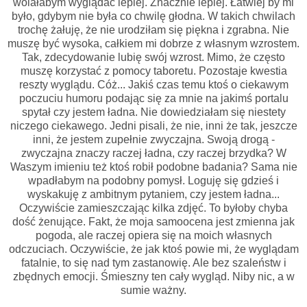
wolałabym wyglądać lepiej. Znacznie lepiej. Łatwiej by mi
było, gdybym nie była co chwilę głodna. W takich chwilach
trochę żałuję, że nie urodziłam się piękna i zgrabna. Nie
muszę być wysoka, całkiem mi dobrze z własnym wzrostem.
Tak, zdecydowanie lubię swój wzrost. Mimo, że często
muszę korzystać z pomocy taboretu. Pozostaje kwestia
reszty wyglądu. Cóż... Jakiś czas temu ktoś o ciekawym
poczuciu humoru podając się za mnie na jakimś portalu
spytał czy jestem ładna. Nie dowiedziałam się niestety
niczego ciekawego. Jedni pisali, że nie, inni że tak, jeszcze
inni, że jestem zupełnie zwyczajna. Swoją drogą -
zwyczajna znaczy raczej ładna, czy raczej brzydka? W
Waszym imieniu też ktoś robił podobne badania? Sama nie
wpadłabym na podobny pomysł. Loguję się gdzieś i
wyskakuję z ambitnym pytaniem, czy jestem ładna...
Oczywiście zamieszczając kilka zdjęć. To byłoby chyba
dość żenujące. Fakt, że moja samoocena jest zmienna jak
pogoda, ale raczej opiera się na moich własnych
odczuciach. Oczywiście, że jak ktoś powie mi, że wyglądam
fatalnie, to się nad tym zastanowię. Ale bez szaleństw i
zbędnych emocji. Śmieszny ten cały wygląd. Niby nic, a w
sumie ważny.