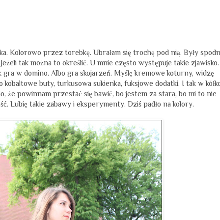
cka. Kolorowo przez torebkę. Ubrałam się trochę pod nią. Były spodn
Jeżeli tak można to określić. U mnie często występuje takie zjawisko.
 jak gra w domino. Albo gra skojarzeń. Myślę kremowe koturny, widzę
 kobaltowe buty, turkusowa sukienka, fuksjowe dodatki. I tak w kółko
io, że powinnam przestać się bawić, bo jestem za stara, bo mi to nie
ć. Lubię takie zabawy i eksperymenty. Dziś padło na kolory.