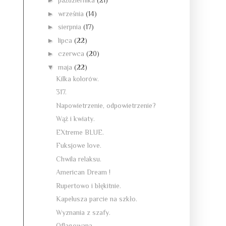
►
października
(21)
►
września
(14)
►
sierpnia
(17)
►
lipca
(22)
►
czerwca
(20)
▼
maja
(22)
Kilka kolorów.
317.
Napowietrzenie, odpowietrzenie?
Wąż i kwiaty.
EXtreme BLUE.
Fuksjowe love.
Chwila relaksu.
American Dream !
Rupertowo i błękitnie.
Kapelusza parcie na szkło.
Wyznania z szafy.
Oflagowana.