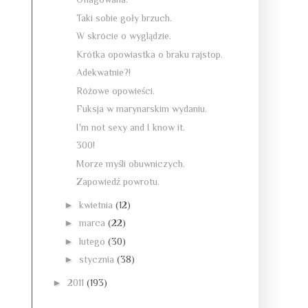
Taki sobie goły brzuch.
W skrócie o wyglądzie.
Krótka opowiastka o braku rajstop.
Adekwatnie?!
Różowe opowieści.
Fuksja w marynarskim wydaniu.
I'm not sexy and I know it.
300!
Morze myśli obuwniczych.
Zapowiedź powrotu.
►
kwietnia
(12)
►
marca
(22)
►
lutego
(30)
►
stycznia
(38)
►
2011
(193)