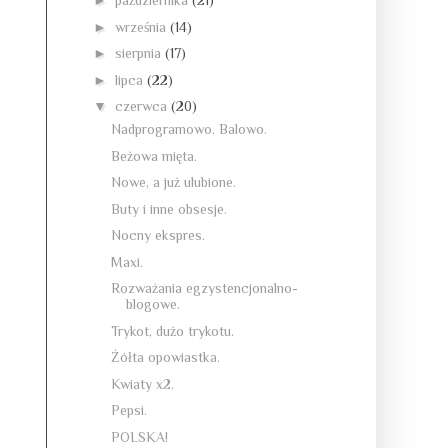
►
października
(21)
►
września
(14)
►
sierpnia
(17)
►
lipca
(22)
▼
czerwca
(20)
Nadprogramowo. Balowo.
Beżowa mięta.
Nowe, a już ulubione.
Buty i inne obsesje.
Nocny ekspres.
Maxi.
Rozważania egzystencjonalno-
blogowe.
Trykot, dużo trykotu.
Żółta opowiastka.
Kwiaty x2.
Pepsi.
POLSKA!