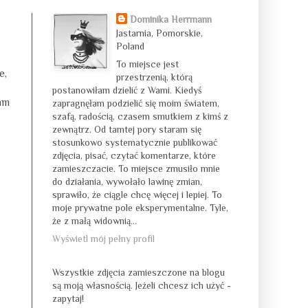
Dominika Herrmann
Jastarnia, Pomorskie,
Poland
To miejsce jest
e,
przestrzenią, którą
postanowiłam dzielić z Wami. Kiedyś
am
zapragnęłam podzielić się moim światem,
szafą, radością, czasem smutkiem z kimś z
zewnątrz. Od tamtej pory staram się
stosunkowo systematycznie publikować
zdjęcia, pisać, czytać komentarze, które
zamieszczacie. To miejsce zmusiło mnie
do działania, wywołało lawinę zmian,
sprawiło, że ciągle chcę więcej i lepiej. To
moje prywatne pole eksperymentalne. Tyle,
że z małą widownią...
Wyświetl mój pełny profil
Wszystkie zdjęcia zamieszczone na blogu
są moją własnością. Jeżeli chcesz ich użyć -
zapytaj!