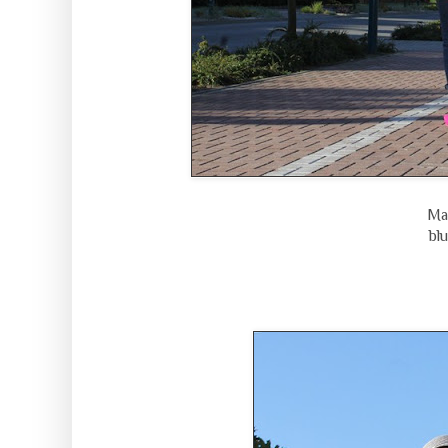
Mar
bl