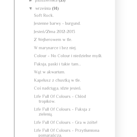
►
października
(21)
▼
września
(14)
Soft Rock.
Jesienne barwy - burgund.
Jesień/Zima 2012-2013
Z Wejherowem w tle.
W marynarce i bez niej.
Colour - No Colour i niedzielne myśli.
Fuksja, paski i takie tam...
Wąż w akwarium.
Kapelusz z chustką w tle.
Coś nadciąga, idzie jesień.
Life Full Of Colours - Chłód
tropików.
Life Full Of Colours - Fuksja z
zielenią.
Life Full Of Colours - Gra w żółte!
Life Full Of Colours - Przytłumiona
pomarańcza.