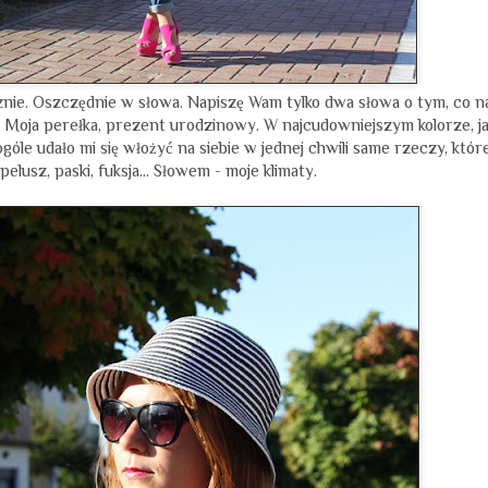
cznie. Oszczędnie w słowa. Napiszę Wam tylko dwa słowa o tym, co n
Moja perełka, prezent urodzinowy. W najcudowniejszym kolorze, ja
góle udało mi się włożyć na siebie w jednej chwili same rzeczy, któr
pelusz, paski, fuksja... Słowem - moje klimaty.