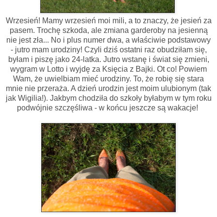
Wrzesień! Mamy wrzesień moi mili, a to znaczy, że jesień za
pasem. Trochę szkoda, ale zmiana garderoby na jesienną
nie jest zła... No i plus numer dwa, a właściwie podstawowy
- jutro mam urodziny! Czyli dziś ostatni raz obudziłam się,
byłam i piszę jako 24-latka. Jutro wstanę i świat się zmieni,
wygram w Lotto i wyjdę za Księcia z Bajki. Ot co! Powiem
Wam, że uwielbiam mieć urodziny. To, że robię się stara
mnie nie przeraża. A dzień urodzin jest moim ulubionym (tak
jak Wigilia!). Jakbym chodziła do szkoły byłabym w tym roku
podwójnie szczęśliwa - w końcu jeszcze są wakacje!